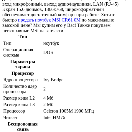
вход микрофонный, выход аудио/наушники, LAN (RJ-45).
Экран 15.6 дюймов, 1366x768, широкоформатный
обеспечивает достаточный комфорт при работе. Хотите
быстро
продать ноутбук MSI CR61 0M
по максимально
высокой цене? Мы купим его у Вас! Также покупаем
неисправные MSI на запчасти.
Тип
Тип
ноутбук
Операционная
DOS
система
Параметры
экрана
Процессор
Ядро процессора
Ivy Bridge
Количество ядер
2
процессора
Размер кэша L2
4 Мб
Размер кэша L3
2 Мб
Процессор
Celeron 1005M 1900 МГц
Чипсет
Intel HM76
Беспроводная
связь