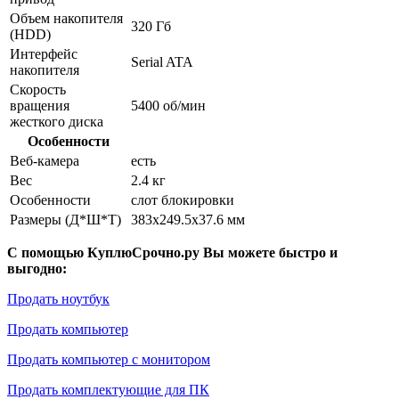
Объем накопителя
320 Гб
(HDD)
Интерфейс
Serial ATA
накопителя
Скорость
вращения
5400 об/мин
жесткого диска
Особенности
Веб-камера
есть
Вес
2.4 кг
Особенности
слот блокировки
Размеры (Д*Ш*Т)
383x249.5x37.6 мм
С помощью КуплюСрочно.ру Вы можете быстро и
выгодно:
Продать ноутбук
Продать компьютер
Продать компьютер с монитором
Продать комплектующие для ПК