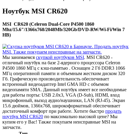
Ноутбук MSI CR620
MSI CR620 (Celeron Dual-Core P4500 1860
Mhz/15.6"/1366x768/2048Mb/320Gb/DVD-RW/Wi-Fi/Win 7
HB)
Мы занимаемся
скупкой ноутбуков MSI
. MSI CR620 -
отличный ноутбук на базе 2-ядерного процессора Celeron
P4500 1860 МГц с кэш-памятью . Оснащен 2 Гб DDR3 1066
МГц оперативной памяти и объемным жестким диском 320
Гб. Графическую производительность обеспечивает
встроенный видеоадаптер Intel GMA HD с объемом
видеопамяти SMA. Данный ноутбук имеет все необходимые
для работы порты: USB 2.0x3, VGA (D-Sub), HDMI, вход
микрофонный, выход аудио/наушники, LAN (RJ-45). Экран
15.6 дюймов, 1366x768, широкоформатный обеспечивает
достаточный комфорт при работе. Хотите быстро
продать
ноутбук MSI CR620
по максимально высокой цене? Мы
купим его у Вас! Также покупаем неисправные MSI на
запчасти.
Тип