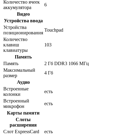
Количество ячеек
6
аккумулятора
Видео
Устройства ввода
Устройства
Touchpad
позиционирования
Количество
клавиш
103
клавиатуры
Память
Память
2 Гб DDR3 1066 МГц
Максимальный
4 Гб
размер
Аудио
Встроенные
есть
колонки
Встроенный
есть
микрофон
Карты памяти
Слоты
расширения
Слот ExpressCard
есть