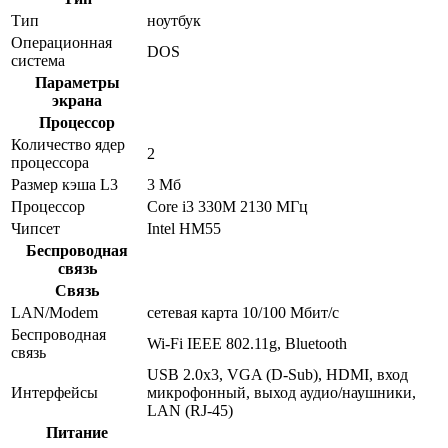
Тип
ноутбук
Операционная
DOS
система
Параметры
экрана
Процессор
Количество ядер
2
процессора
Размер кэша L3
3 Мб
Процессор
Core i3 330M 2130 МГц
Чипсет
Intel HM55
Беспроводная
связь
Связь
LAN/Modem
сетевая карта 10/100 Мбит/c
Беспроводная
Wi-Fi IEEE 802.11g, Bluetooth
связь
USB 2.0x3, VGA (D-Sub), HDMI, вход
Интерфейсы
микрофонный, выход аудио/наушники,
LAN (RJ-45)
Питание