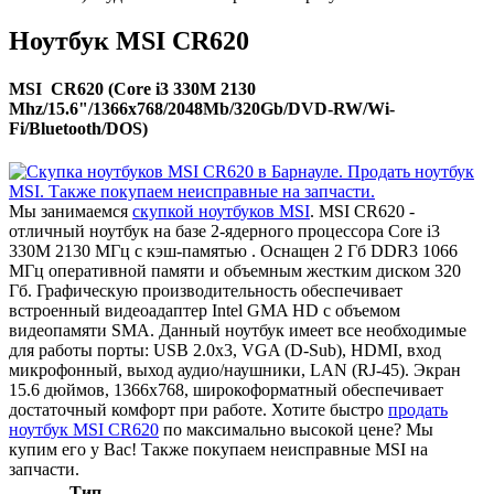
Ноутбук MSI CR620
MSI CR620 (Core i3 330M 2130
Mhz/15.6"/1366x768/2048Mb/320Gb/DVD-RW/Wi-
Fi/Bluetooth/DOS)
Мы занимаемся
скупкой ноутбуков MSI
. MSI CR620 -
отличный ноутбук на базе 2-ядерного процессора Core i3
330M 2130 МГц с кэш-памятью . Оснащен 2 Гб DDR3 1066
МГц оперативной памяти и объемным жестким диском 320
Гб. Графическую производительность обеспечивает
встроенный видеоадаптер Intel GMA HD с объемом
видеопамяти SMA. Данный ноутбук имеет все необходимые
для работы порты: USB 2.0x3, VGA (D-Sub), HDMI, вход
микрофонный, выход аудио/наушники, LAN (RJ-45). Экран
15.6 дюймов, 1366x768, широкоформатный обеспечивает
достаточный комфорт при работе. Хотите быстро
продать
ноутбук MSI CR620
по максимально высокой цене? Мы
купим его у Вас! Также покупаем неисправные MSI на
запчасти.
Тип