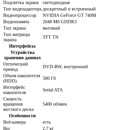
Подсветка экрана
светодиодная
Тип видеоадаптера
дискретный и встроенный
Видеопроцессор
NVIDIA GeForce GT 740M
Видеопамять
2048 Мб GDDR3
Тип экрана
матовый
Тип матрицы
TFT TN
экрана
Интерфейсы
Устройства
хранения данных
Оптический
DVD-RW, внутренний
привод
Объем накопителя
500 Гб
(HDD)
Интерфейс
Serial ATA
накопителя
Скорость
вращения
5400 об/мин
жесткого диска
Особенности
Веб-камера
есть
Вес
2.7 кг