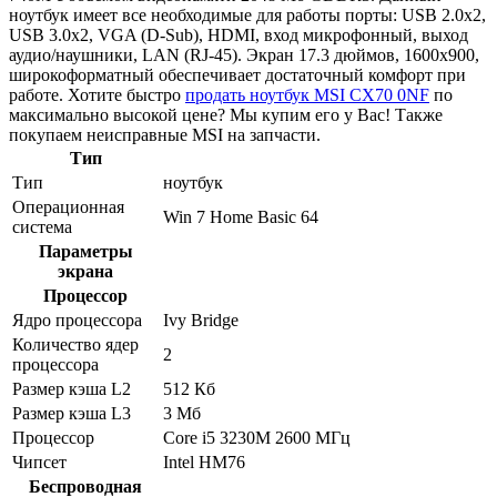
ноутбук имеет все необходимые для работы порты: USB 2.0x2,
USB 3.0x2, VGA (D-Sub), HDMI, вход микрофонный, выход
аудио/наушники, LAN (RJ-45). Экран 17.3 дюймов, 1600x900,
широкоформатный обеспечивает достаточный комфорт при
работе. Хотите быстро
продать ноутбук MSI CX70 0NF
по
максимально высокой цене? Мы купим его у Вас! Также
покупаем неисправные MSI на запчасти.
Тип
Тип
ноутбук
Операционная
Win 7 Home Basic 64
система
Параметры
экрана
Процессор
Ядро процессора
Ivy Bridge
Количество ядер
2
процессора
Размер кэша L2
512 Кб
Размер кэша L3
3 Мб
Процессор
Core i5 3230M 2600 МГц
Чипсет
Intel HM76
Беспроводная