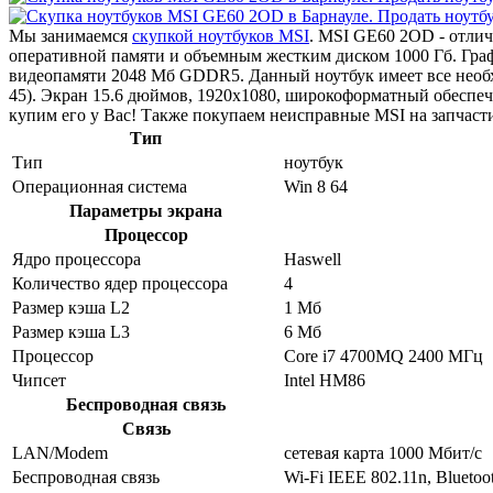
Мы занимаемся
скупкой ноутбуков MSI
. MSI GE60 2OD - отли
оперативной памяти и объемным жестким диском 1000 Гб. Гр
видеопамяти 2048 Мб GDDR5. Данный ноутбук имеет все необх
45). Экран 15.6 дюймов, 1920x1080, широкоформатный обеспеч
купим его у Вас! Также покупаем неисправные MSI на запчаст
Тип
Тип
ноутбук
Операционная система
Win 8 64
Параметры экрана
Процессор
Ядро процессора
Haswell
Количество ядер процессора
4
Размер кэша L2
1 Мб
Размер кэша L3
6 Мб
Процессор
Core i7 4700MQ 2400 МГц
Чипсет
Intel HM86
Беспроводная связь
Связь
LAN/Modem
сетевая карта 1000 Мбит/c
Беспроводная связь
Wi-Fi IEEE 802.11n, Bluetoo