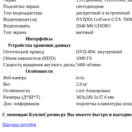
Подсветка экрана
светодиодная
Тип видеоадаптера
дискретный и встроенный
Видеопроцессор
NVIDIA GeForce GTX 760
Видеопамять
2048 Мб GDDR5
Тип экрана
матовый
Интерфейсы
Устройства хранения данных
Оптический привод
DVD-RW, внутренний
Объем накопителя (HDD)
1000 Гб
Скорость вращения жесткого диска
5400 об/мин
Особенности
Веб-камера
есть
Вес
2.6 кг
Особенности
слот блокировки
Размеры (Д*Ш*Т)
383x249.5x37.6 мм
Доп. информация
подсветка клавиатуры (опц
С помощью КуплюСрочно.ру Вы можете быстро и выгодно
Продать ноутбук