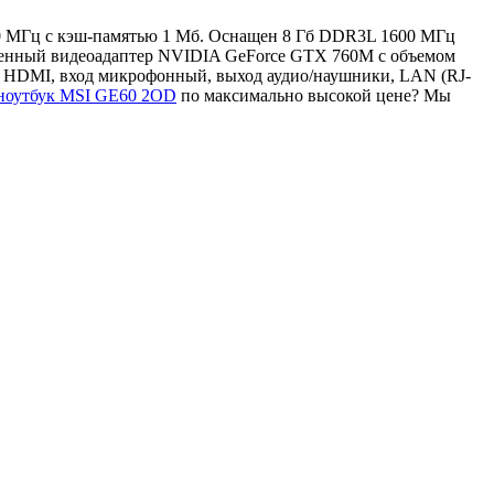
400 МГц с кэш-памятью 1 Мб. Оснащен 8 Гб DDR3L 1600 МГц
роенный видеоадаптер NVIDIA GeForce GTX 760M с объемом
, HDMI, вход микрофонный, выход аудио/наушники, LAN (RJ-
 ноутбук MSI GE60 2OD
по максимально высокой цене? Мы