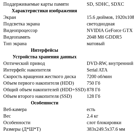
Поддерживаемые карты памяти
SD, SDHC, SDXC
Характеристики изображения
Экран
15.6 дюймов, 1920x10
Подсветка экрана
светодиодная
Видеопроцессор
NVIDIA GeForce GTX
Видеопамять
2048 Мб GDDR5
Тип экрана
матовый
Интерфейсы
Устройства хранения данных
Оптический привод
DVD-RW, внутренний
Интерфейс накопителя
Serial ATA
Скорость вращения жесткого диска
7200 об/мин
Объем первого накопителя (HDD)
750 Гб
Общий объем накопителей (HDD+SSD)
878 Гб
Объем второго накопителя (SSD)
128 Гб
Особенности
Веб-камера
есть
Вес
2.4 кг
Особенности
слот блокировки
Размеры (Д*Ш*Т)
383x249.5x37.6 мм