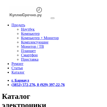
Продать
Ноутбук
Компьютер
Компьютер + Монитор
Комплектующие
Монитор / ТВ
Планшет
Смартфон
Приставка
Ремонт
Статьи
Каталог
г. Барнаул
(3852) 572-276, 8 (929) 397-22-76
Каталог
электроники