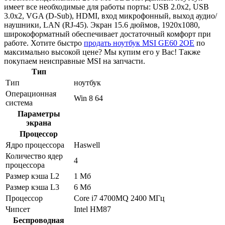
имеет все необходимые для работы порты: USB 2.0x2, USB
3.0x2, VGA (D-Sub), HDMI, вход микрофонный, выход аудио/
наушники, LAN (RJ-45). Экран 15.6 дюймов, 1920x1080,
широкоформатный обеспечивает достаточный комфорт при
работе. Хотите быстро
продать ноутбук MSI GE60 2OE
по
максимально высокой цене? Мы купим его у Вас! Также
покупаем неисправные MSI на запчасти.
Тип
Тип
ноутбук
Операционная
Win 8 64
система
Параметры
экрана
Процессор
Ядро процессора
Haswell
Количество ядер
4
процессора
Размер кэша L2
1 Мб
Размер кэша L3
6 Мб
Процессор
Core i7 4700MQ 2400 МГц
Чипсет
Intel HM87
Беспроводная