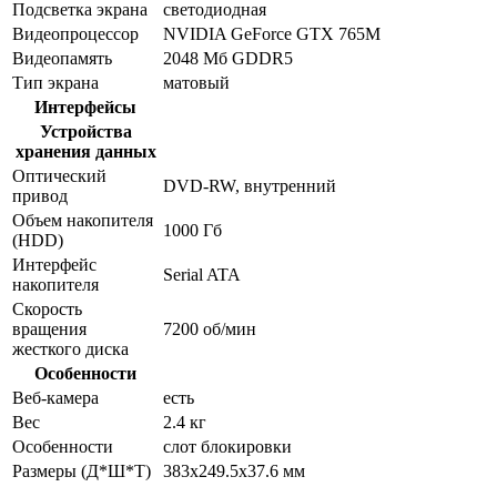
Подсветка экрана
светодиодная
Видеопроцессор
NVIDIA GeForce GTX 765M
Видеопамять
2048 Мб GDDR5
Тип экрана
матовый
Интерфейсы
Устройства
хранения данных
Оптический
DVD-RW, внутренний
привод
Объем накопителя
1000 Гб
(HDD)
Интерфейс
Serial ATA
накопителя
Скорость
вращения
7200 об/мин
жесткого диска
Особенности
Веб-камера
есть
Вес
2.4 кг
Особенности
слот блокировки
Размеры (Д*Ш*Т)
383x249.5x37.6 мм