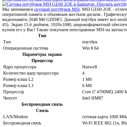
Мы занимаемся
скупкой ноутбуков MSI
. MSI GE60 2OE - отли
оперативной памяти и объемным жестким диском . Графическ
видеопамяти 2048 Мб GDDR5. Данный ноутбук имеет все необх
45). Экран 15.6 дюймов, 1920x1080, широкоформатный обеспеч
купим его у Вас! Также покупаем неисправные MSI на запчаст
Тип
Тип
ноутбук
Операционная система
Win 8 64
Параметры экрана
Процессор
Ядро процессора
Haswell
Количество ядер процессора
4
Размер кэша L2
1 Мб
Размер кэша L3
6 Мб
Процессор
Core i7 4700MQ 2400 
Чипсет
Intel HM87
Беспроводная связь
Связь
LAN/Modem
сетевая карта 1000 Мб
Беспроводная связь
Wi-Fi IEEE 802.11n, Blu