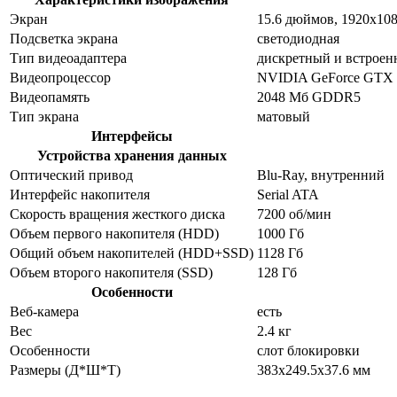
Экран
15.6 дюймов, 1920x10
Подсветка экрана
светодиодная
Тип видеоадаптера
дискретный и встрое
Видеопроцессор
NVIDIA GeForce GTX
Видеопамять
2048 Мб GDDR5
Тип экрана
матовый
Интерфейсы
Устройства хранения данных
Оптический привод
Blu-Ray, внутренний
Интерфейс накопителя
Serial ATA
Скорость вращения жесткого диска
7200 об/мин
Объем первого накопителя (HDD)
1000 Гб
Общий объем накопителей (HDD+SSD)
1128 Гб
Объем второго накопителя (SSD)
128 Гб
Особенности
Веб-камера
есть
Вес
2.4 кг
Особенности
слот блокировки
Размеры (Д*Ш*Т)
383x249.5x37.6 мм