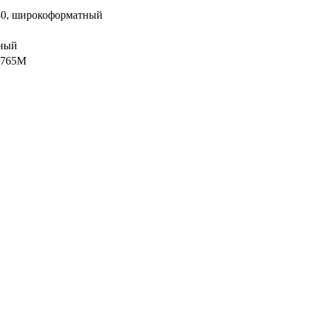
80, широкоформатный
нный
 765M