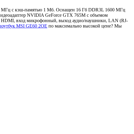
400 МГц с кэш-памятью 1 Мб. Оснащен 16 Гб DDR3L 1600 МГц
 видеоадаптер NVIDIA GeForce GTX 765M с объемом
, HDMI, вход микрофонный, выход аудио/наушники, LAN (RJ-
 ноутбук MSI GE60 2OE
по максимально высокой цене? Мы