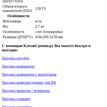
(HDD+SSD)
Объем второго
128 Гб
накопителя (SSD)
Особенности
Веб-камера
есть
Вес
2.7 кг
Особенности
слот блокировки
Размеры (Д*Ш*Т)
418x269.3x39 мм
С помощью КуплюСрочно.ру Вы можете быстро и
выгодно:
Продать ноутбук
Продать компьютер
Продать компьютер с монитором
Продать комплектующие для ПК
Продать монитор / телевизор
Продать планшет
Продать смартфон