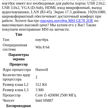
ноутбук имеет все необходимые для работы порты: USB 2.0x2,
USB 3.0x2, VGA (D-Sub), HDMI, вход микрофонный, выход
аудио/наушники, LAN (RJ-45). Экран 17.3 дюймов, 1920x1080,
широкоформатный обеспечивает достаточный комфорт при
работе. Хотите быстро
продать ноутбук MSI GE70 2OE
по
максимально высокой цене? Мы купим его у Вас! Также
покупаем неисправные MSI на запчасти.
Тип
Тип
ноутбук
Операционная
Win 8 64
система
Параметры
экрана
Процессор
Ядро процессора
Haswell
Количество ядер
2
процессора
Размер кэша L2
512 Кб
Размер кэша L3
3 Мб
Процессор
Core i5 4200M 2500 МГц
Чипсет
Intel HM87
Беспроводная