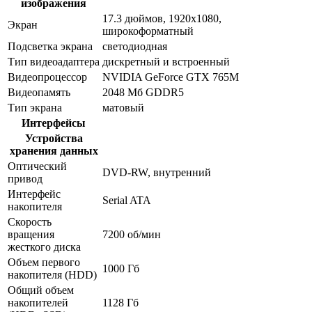
изображения
17.3 дюймов, 1920x1080,
Экран
широкоформатный
Подсветка экрана
светодиодная
Тип видеоадаптера
дискретный и встроенный
Видеопроцессор
NVIDIA GeForce GTX 765M
Видеопамять
2048 Мб GDDR5
Тип экрана
матовый
Интерфейсы
Устройства
хранения данных
Оптический
DVD-RW, внутренний
привод
Интерфейс
Serial ATA
накопителя
Скорость
вращения
7200 об/мин
жесткого диска
Объем первого
1000 Гб
накопителя (HDD)
Общий объем
накопителей
1128 Гб