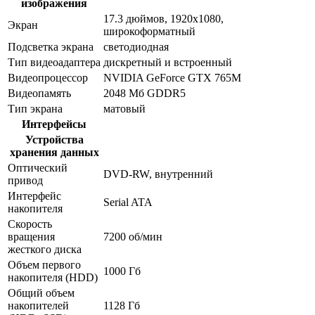
изображения
17.3 дюймов, 1920x1080,
Экран
широкоформатный
Подсветка экрана
светодиодная
Тип видеоадаптера
дискретный и встроенный
Видеопроцессор
NVIDIA GeForce GTX 765M
Видеопамять
2048 Мб GDDR5
Тип экрана
матовый
Интерфейсы
Устройства
хранения данных
Оптический
DVD-RW, внутренний
привод
Интерфейс
Serial ATA
накопителя
Скорость
вращения
7200 об/мин
жесткого диска
Объем первого
1000 Гб
накопителя (HDD)
Общий объем
накопителей
1128 Гб