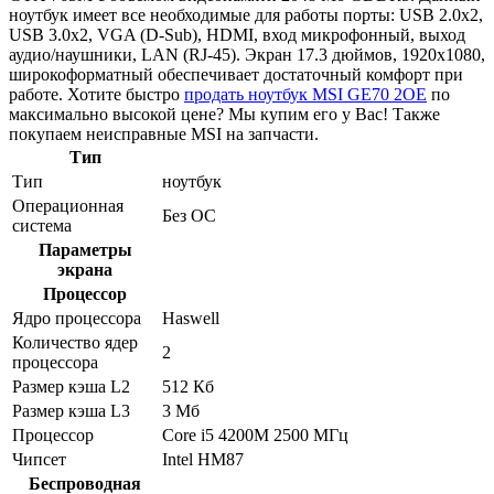
ноутбук имеет все необходимые для работы порты: USB 2.0x2,
USB 3.0x2, VGA (D-Sub), HDMI, вход микрофонный, выход
аудио/наушники, LAN (RJ-45). Экран 17.3 дюймов, 1920x1080,
широкоформатный обеспечивает достаточный комфорт при
работе. Хотите быстро
продать ноутбук MSI GE70 2OE
по
максимально высокой цене? Мы купим его у Вас! Также
покупаем неисправные MSI на запчасти.
Тип
Тип
ноутбук
Операционная
Без ОС
система
Параметры
экрана
Процессор
Ядро процессора
Haswell
Количество ядер
2
процессора
Размер кэша L2
512 Кб
Размер кэша L3
3 Мб
Процессор
Core i5 4200M 2500 МГц
Чипсет
Intel HM87
Беспроводная