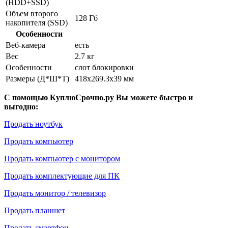
(HDD+SSD)
Объем второго
128 Гб
накопителя (SSD)
Особенности
Веб-камера
есть
Вес
2.7 кг
Особенности
слот блокировки
Размеры (Д*Ш*Т)
418x269.3x39 мм
С помощью КуплюСрочно.ру Вы можете быстро и
выгодно:
Продать ноутбук
Продать компьютер
Продать компьютер с монитором
Продать комплектующие для ПК
Продать монитор / телевизор
Продать планшет
Продать смартфон