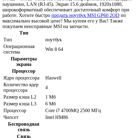
наушники, LAN (RJ-45). Экран 15.6 дюймов, 1920x1080,
широкоформатный обеспечивает достаточный комфорт при
работе. Хотите быстро
продать ноутбук MSI GP60 2OD
по
максимально высокой цене? Мы купим его у Вас! Также
покупаем неисправные MSI на запчасти.
Тип
Тип
ноутбук
Операционная
Win 8 64
система
Параметры
экрана
Процессор
Ядро процессора
Haswell
Количество ядер
4
процессора
Размер кэша L2
1 Мб
Размер кэша L3
6 Мб
Процессор
Core i7 4700MQ 2500 МГц
Чипсет
Intel HM86
Беспроводная
связь
Связь