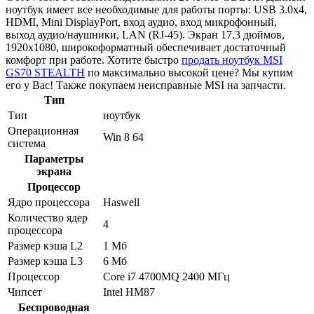
ноутбук имеет все необходимые для работы порты: USB 3.0x4,
HDMI, Mini DisplayPort, вход аудио, вход микрофонный,
выход аудио/наушники, LAN (RJ-45). Экран 17.3 дюймов,
1920x1080, широкоформатный обеспечивает достаточный
комфорт при работе. Хотите быстро
продать ноутбук MSI
GS70 STEALTH
по максимально высокой цене? Мы купим
его у Вас! Также покупаем неисправные MSI на запчасти.
Тип
Тип
ноутбук
Операционная
Win 8 64
система
Параметры
экрана
Процессор
Ядро процессора
Haswell
Количество ядер
4
процессора
Размер кэша L2
1 Мб
Размер кэша L3
6 Мб
Процессор
Core i7 4700MQ 2400 МГц
Чипсет
Intel HM87
Беспроводная