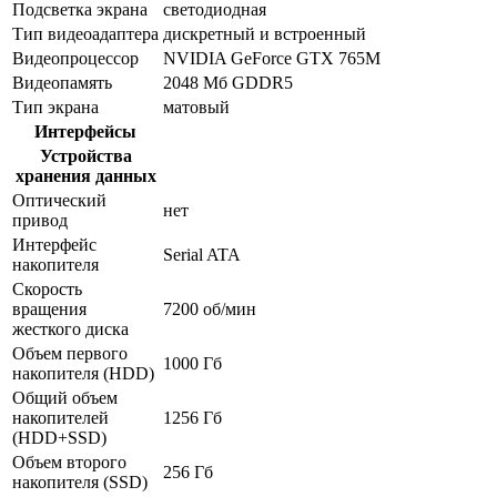
Подсветка экрана
светодиодная
Тип видеоадаптера
дискретный и встроенный
Видеопроцессор
NVIDIA GeForce GTX 765M
Видеопамять
2048 Мб GDDR5
Тип экрана
матовый
Интерфейсы
Устройства
хранения данных
Оптический
нет
привод
Интерфейс
Serial ATA
накопителя
Скорость
вращения
7200 об/мин
жесткого диска
Объем первого
1000 Гб
накопителя (HDD)
Общий объем
накопителей
1256 Гб
(HDD+SSD)
Объем второго
256 Гб
накопителя (SSD)