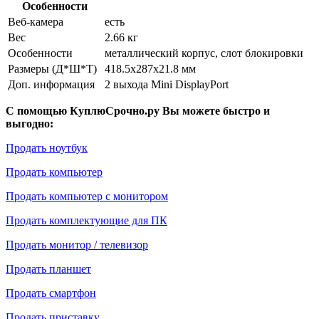
Особенности
Веб-камера
есть
Вес
2.66 кг
Особенности
металлический корпус, слот блокировки
Размеры (Д*Ш*Т)
418.5x287x21.8 мм
Доп. информация
2 выхода Mini DisplayPort
С помощью КуплюСрочно.ру Вы можете быстро и
выгодно:
Продать ноутбук
Продать компьютер
Продать компьютер с монитором
Продать комплектующие для ПК
Продать монитор / телевизор
Продать планшет
Продать смартфон
Продать приставку