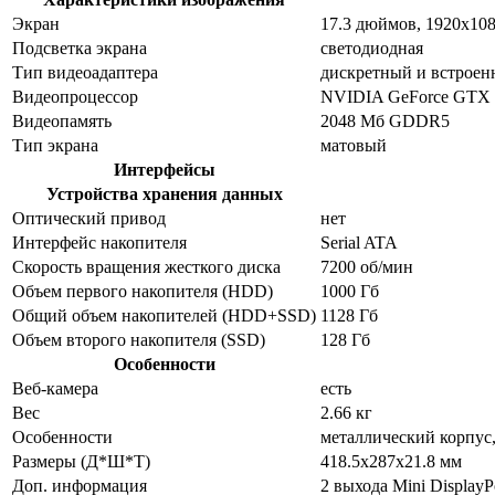
Экран
17.3 дюймов, 1920x10
Подсветка экрана
светодиодная
Тип видеоадаптера
дискретный и встрое
Видеопроцессор
NVIDIA GeForce GTX
Видеопамять
2048 Мб GDDR5
Тип экрана
матовый
Интерфейсы
Устройства хранения данных
Оптический привод
нет
Интерфейс накопителя
Serial ATA
Скорость вращения жесткого диска
7200 об/мин
Объем первого накопителя (HDD)
1000 Гб
Общий объем накопителей (HDD+SSD)
1128 Гб
Объем второго накопителя (SSD)
128 Гб
Особенности
Веб-камера
есть
Вес
2.66 кг
Особенности
металлический корпус
Размеры (Д*Ш*Т)
418.5x287x21.8 мм
Доп. информация
2 выхода Mini DisplayP