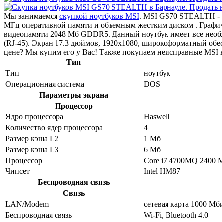
Мы занимаемся
скупкой ноутбуков MSI
. MSI GS70 STEALTH - 
МГц оперативной памяти и объемным жестким диском . Графи
видеопамяти 2048 Мб GDDR5. Данный ноутбук имеет все необхо
(RJ-45). Экран 17.3 дюймов, 1920x1080, широкоформатный обе
цене? Мы купим его у Вас! Также покупаем неисправные MSI н
Тип
Тип
ноутбук
Операционная система
DOS
Параметры экрана
Процессор
Ядро процессора
Haswell
Количество ядер процессора
4
Размер кэша L2
1 Мб
Размер кэша L3
6 Мб
Процессор
Core i7 4700MQ 2400 
Чипсет
Intel HM87
Беспроводная связь
Связь
LAN/Modem
сетевая карта 1000 Мб
Беспроводная связь
Wi-Fi, Bluetooth 4.0