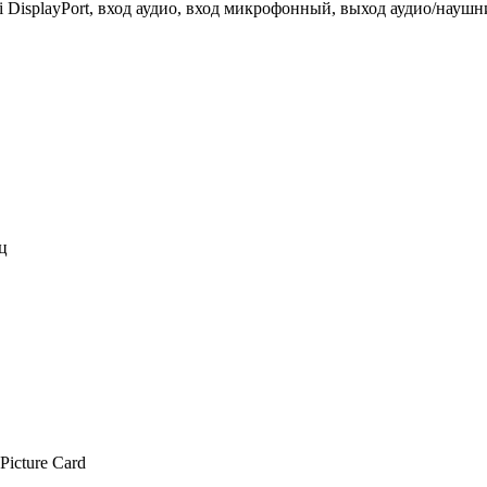
 DisplayPort, вход аудио, вход микрофонный, выход аудио/наушн
ц
icture Card