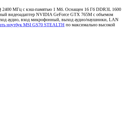
MQ 2400 МГц с кэш-памятью 1 Мб. Оснащен 16 Гб DDR3L 1600
нный видеоадаптер NVIDIA GeForce GTX 765M с объемом
вход аудио, вход микрофонный, выход аудио/наушники, LAN
ать ноутбук MSI GS70 STEALTH
по максимально высокой