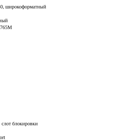
80, широкоформатный
нный
 765M
, слот блокировки
ort