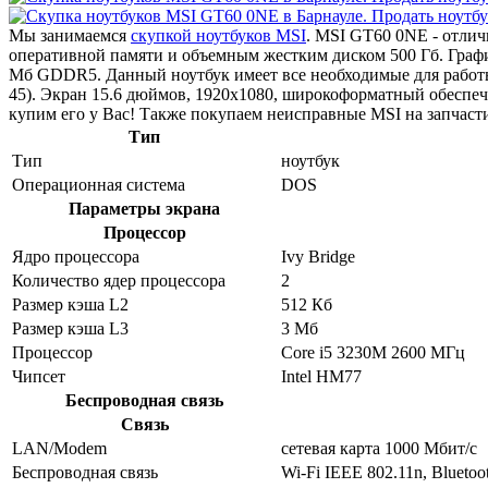
Мы занимаемся
скупкой ноутбуков MSI
. MSI GT60 0NE - отлич
оперативной памяти и объемным жестким диском 500 Гб. Гра
Мб GDDR5. Данный ноутбук имеет все необходимые для работы
45). Экран 15.6 дюймов, 1920x1080, широкоформатный обеспеч
купим его у Вас! Также покупаем неисправные MSI на запчаст
Тип
Тип
ноутбук
Операционная система
DOS
Параметры экрана
Процессор
Ядро процессора
Ivy Bridge
Количество ядер процессора
2
Размер кэша L2
512 Кб
Размер кэша L3
3 Мб
Процессор
Core i5 3230M 2600 МГц
Чипсет
Intel HM77
Беспроводная связь
Связь
LAN/Modem
сетевая карта 1000 Мбит/c
Беспроводная связь
Wi-Fi IEEE 802.11n, Bluetoo