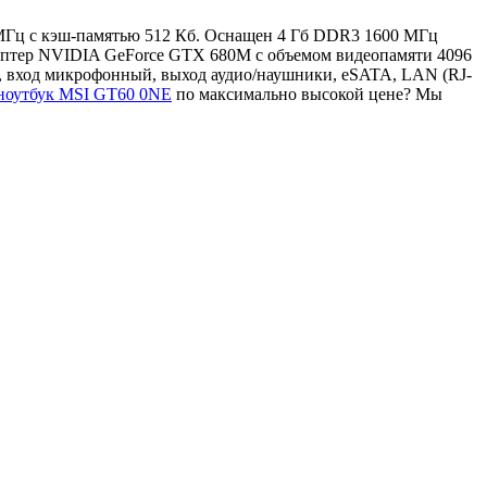
0 МГц с кэш-памятью 512 Кб. Оснащен 4 Гб DDR3 1600 МГц
даптер NVIDIA GeForce GTX 680M с объемом видеопамяти 4096
, вход микрофонный, выход аудио/наушники, eSATA, LAN (RJ-
 ноутбук MSI GT60 0NE
по максимально высокой цене? Мы