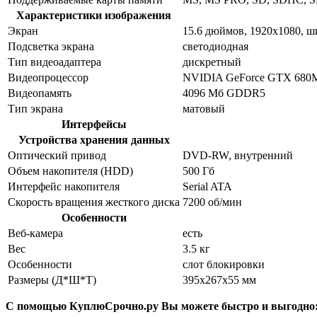
Характеристики изображения
Экран
15.6 дюймов, 1920x1080, 
Подсветка экрана
светодиодная
Тип видеоадаптера
дискретный
Видеопроцессор
NVIDIA GeForce GTX 680
Видеопамять
4096 Мб GDDR5
Тип экрана
матовый
Интерфейсы
Устройства хранения данных
Оптический привод
DVD-RW, внутренний
Объем накопителя (HDD)
500 Гб
Интерфейс накопителя
Serial ATA
Скорость вращения жесткого диска
7200 об/мин
Особенности
Веб-камера
есть
Вес
3.5 кг
Особенности
слот блокировки
Размеры (Д*Ш*Т)
395x267x55 мм
С помощью КуплюСрочно.ру Вы можете быстро и выгодно