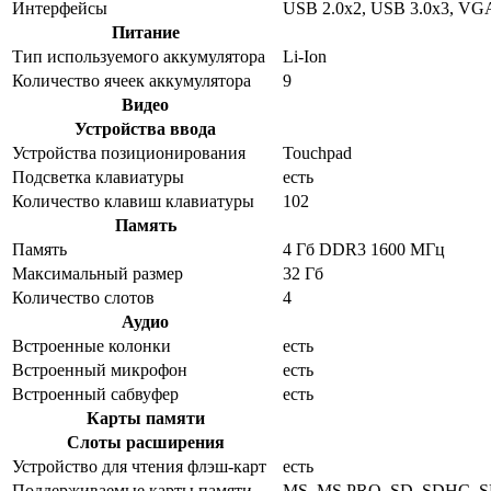
Интерфейсы
USB 2.0x2, USB 3.0x3, VGA
Питание
Тип используемого аккумулятора
Li-Ion
Количество ячеек аккумулятора
9
Видео
Устройства ввода
Устройства позиционирования
Touchpad
Подсветка клавиатуры
есть
Количество клавиш клавиатуры
102
Память
Память
4 Гб DDR3 1600 МГц
Максимальный размер
32 Гб
Количество слотов
4
Аудио
Встроенные колонки
есть
Встроенный микрофон
есть
Встроенный сабвуфер
есть
Карты памяти
Слоты расширения
Устройство для чтения флэш-карт
есть
Поддерживаемые карты памяти
MS, MS PRO, SD, SDHC, SD