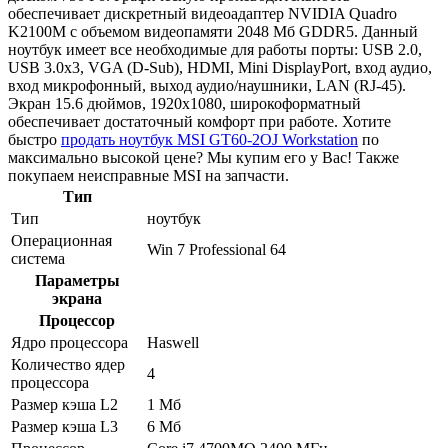
обеспечивает дискретный видеоадаптер NVIDIA Quadro
K2100M с объемом видеопамяти 2048 Мб GDDR5. Данный
ноутбук имеет все необходимые для работы порты: USB 2.0,
USB 3.0x3, VGA (D-Sub), HDMI, Mini DisplayPort, вход аудио,
вход микрофонный, выход аудио/наушники, LAN (RJ-45).
Экран 15.6 дюймов, 1920x1080, широкоформатный
обеспечивает достаточный комфорт при работе. Хотите
быстро
продать ноутбук MSI GT60-2OJ Workstation
по
максимально высокой цене? Мы купим его у Вас! Также
покупаем неисправные MSI на запчасти.
Тип
Тип
ноутбук
Операционная
Win 7 Professional 64
система
Параметры
экрана
Процессор
Ядро процессора
Haswell
Количество ядер
4
процессора
Размер кэша L2
1 Мб
Размер кэша L3
6 Мб