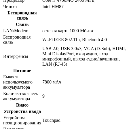
Процессор
Core i7 4700MQ 2400 МГц
Чипсет
Intel HM87
Беспроводная
связь
Связь
LAN/Modem
сетевая карта 1000 Мбит/c
Беспроводная
Wi-Fi IEEE 802.11n, Bluetooth 4.0
связь
USB 2.0, USB 3.0x3, VGA (D-Sub), HDMI,
Mini DisplayPort, вход аудио, вход
Интерфейсы
микрофонный, выход аудио/наушники,
LAN (RJ-45)
Питание
Емкость
используемого
7800 мАч
аккумулятора
Количество ячеек
9
аккумулятора
Видео
Устройства ввода
Устройства
Touchpad
позиционирования