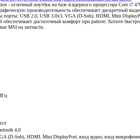
tion - отличный ноутбук на базе 4-ядерного процессора Core i
Графическую производительность обеспечивает дискретный вид
порты: USB 2.0, USB 3.0x3, VGA (D-Sub), HDMI, Mini DisplayPo
й обеспечивает достаточный комфорт при работе. Хотите быстр
ые MSI на запчасти.
МГц
ит/c
etooth 4.0
GA (D-Sub), HDMI, Mini DisplayPort, вход аудио, вход микрофон