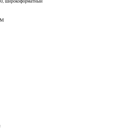
80, широкоформатный
0M
: