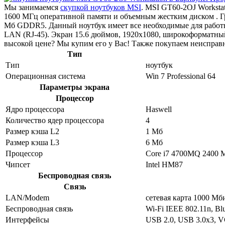
Мы занимаемся
скупкой ноутбуков MSI
. MSI GT60-2OJ Worksta
1600 МГц оперативной памяти и объемным жестким диском . 
Мб GDDR5. Данный ноутбук имеет все необходимые для работы 
LAN (RJ-45). Экран 15.6 дюймов, 1920x1080, широкоформатны
высокой цене? Мы купим его у Вас! Также покупаем неисправн
Тип
Тип
ноутбук
Операционная система
Win 7 Professional 64
Параметры экрана
Процессор
Ядро процессора
Haswell
Количество ядер процессора
4
Размер кэша L2
1 Мб
Размер кэша L3
6 Мб
Процессор
Core i7 4700MQ 2400 
Чипсет
Intel HM87
Беспроводная связь
Связь
LAN/Modem
сетевая карта 1000 Мб
Беспроводная связь
Wi-Fi IEEE 802.11n, Blu
Интерфейсы
USB 2.0, USB 3.0x3, V