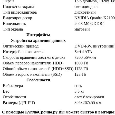
Экран
15.6 дюймов, 1920x10
Подсветка экрана
светодиодная
Тип видеоадаптера
дискретный
Видеопроцессор
NVIDIA Quadro K210
Видеопамять
2048 Мб GDDR5
Тип экрана
матовый
Интерфейсы
Устройства хранения данных
Оптический привод
DVD-RW, внутренний
Интерфейс накопителя
Serial ATA
Скорость вращения жесткого диска
7200 об/мин
Объем первого накопителя (HDD)
1000 Гб
Общий объем накопителей (HDD+SSD)
1128 Гб
Объем второго накопителя (SSD)
128 Гб
Особенности
Веб-камера
есть
Вес
3.5 кг
Особенности
слот блокировки
Размеры (Д*Ш*Т)
395x267x55 мм
С помощью КуплюСрочно.ру Вы можете быстро и выгодно