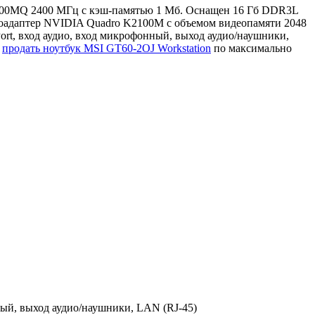
7 4700MQ 2400 МГц с кэш-памятью 1 Мб. Оснащен 16 Гб DDR3L
еоадаптер NVIDIA Quadro K2100M с объемом видеопамяти 2048
rt, вход аудио, вход микрофонный, выход аудио/наушники,
о
продать ноутбук MSI GT60-2OJ Workstation
по максимально
ный, выход аудио/наушники, LAN (RJ-45)