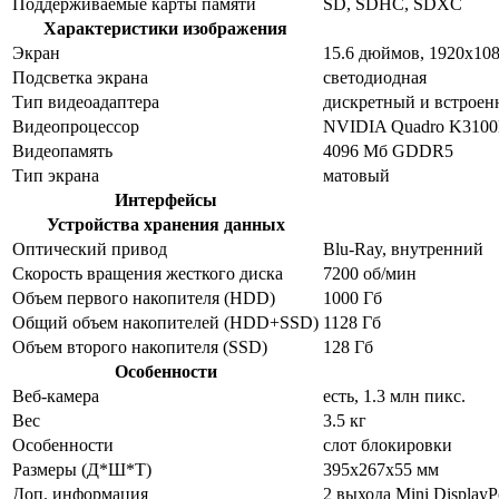
Поддерживаемые карты памяти
SD, SDHC, SDXC
Характеристики изображения
Экран
15.6 дюймов, 1920x10
Подсветка экрана
светодиодная
Тип видеоадаптера
дискретный и встрое
Видеопроцессор
NVIDIA Quadro K310
Видеопамять
4096 Мб GDDR5
Тип экрана
матовый
Интерфейсы
Устройства хранения данных
Оптический привод
Blu-Ray, внутренний
Скорость вращения жесткого диска
7200 об/мин
Объем первого накопителя (HDD)
1000 Гб
Общий объем накопителей (HDD+SSD)
1128 Гб
Объем второго накопителя (SSD)
128 Гб
Особенности
Веб-камера
есть, 1.3 млн пикс.
Вес
3.5 кг
Особенности
слот блокировки
Размеры (Д*Ш*Т)
395x267x55 мм
Доп. информация
2 выхода Mini DisplayP