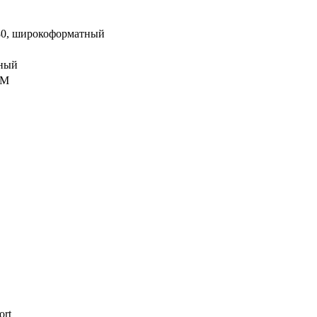
80, широкоформатный
нный
0M
ort