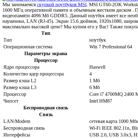
Мы занимаемся
скупкой ноутбуков MSI
. MSI GT60-2OK Worksta
1600 МГц оперативной памяти и объемным жестким диском . 
видеопамяти 4096 Мб GDDR5. Данный ноутбук имеет все необхо
наушники, LAN (RJ-45). Экран 15.6 дюймов, 1920x1080, широ
максимально высокой цене? Мы купим его у Вас! Также покуп
Тип
Тип
ноутбук
Операционная система
Win 7 Professional 64
Параметры экрана
Процессор
Ядро процессора
Haswell
Количество ядер процессора
4
Размер кэша L2
1 Мб
Размер кэша L3
6 Мб
Процессор
Core i7 4700MQ 2400 
Чипсет
Intel HM87
Беспроводная связь
Связь
LAN/Modem
сетевая карта 1000 Мб
Беспроводная связь
Wi-Fi IEEE 802.11n, Blu
Интерфейсы
USB 2.0, USB 3.0x3, H