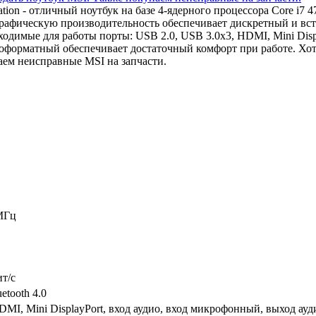
tion - отличный ноутбук на базе 4-ядерного процессора Core 
Графическую производительность обеспечивает дискретный и в
димые для работы порты: USB 2.0, USB 3.0x3, HDMI, Mini Displ
коформатный обеспечивает достаточный комфорт при работе. Хо
аем неисправные MSI на запчасти.
МГц
ит/c
etooth 4.0
DMI, Mini DisplayPort, вход аудио, вход микрофонный, выход ау