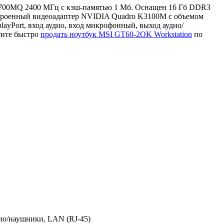
i7 4700MQ 2400 МГц с кэш-памятью 1 Мб. Оснащен 16 Гб DDR3
строенный видеоадаптер NVIDIA Quadro K3100M с объемом
ayPort, вход аудио, вход микрофонный, выход аудио/
тите быстро
продать ноутбук MSI GT60-2OK Workstation
по
дио/наушники, LAN (RJ-45)