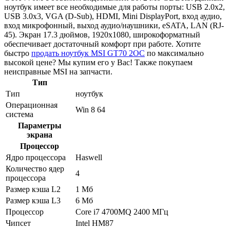
ноутбук имеет все необходимые для работы порты: USB 2.0x2,
USB 3.0x3, VGA (D-Sub), HDMI, Mini DisplayPort, вход аудио,
вход микрофонный, выход аудио/наушники, eSATA, LAN (RJ-
45). Экран 17.3 дюймов, 1920x1080, широкоформатный
обеспечивает достаточный комфорт при работе. Хотите
быстро
продать ноутбук MSI GT70 2OC
по максимально
высокой цене? Мы купим его у Вас! Также покупаем
неисправные MSI на запчасти.
Тип
Тип
ноутбук
Операционная
Win 8 64
система
Параметры
экрана
Процессор
Ядро процессора
Haswell
Количество ядер
4
процессора
Размер кэша L2
1 Мб
Размер кэша L3
6 Мб
Процессор
Core i7 4700MQ 2400 МГц
Чипсет
Intel HM87