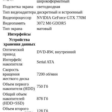
широкоформатный
Подсветка экрана
светодиодная
Тип видеоадаптера
дискретный и встроенный
Видеопроцессор
NVIDIA GeForce GTX 770M
Видеопамять
3072 Мб GDDR5
Тип экрана
матовый
Интерфейсы
Устройства
хранения данных
Оптический
DVD-RW, внутренний
привод
Интерфейс
Serial ATA
накопителя
Скорость
вращения
7200 об/мин
жесткого диска
Объем первого
750 Гб
накопителя (HDD)
Общий объем
накопителей
878 Гб
(HDD+SSD)
Объем второго
128 Гб