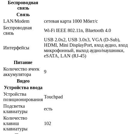
Беспроводная
связь
Связь
LAN/Modem
сетевая карта 1000 Мбит/c
Беспроводная
Wi-Fi IEEE 802.11n, Bluetooth 4.0
связь
USB 2.0x2, USB 3.0x3, VGA (D-Sub),
HDMI, Mini DisplayPort, вход аудио, вход
Интерфейсы
микрофонный, выход аудио/наушники,
eSATA, LAN (RJ-45)
Питание
Количество ячеек
9
аккумулятора
Видео
Устройства ввода
Устройства
Touchpad
позиционирования
Подсветка
есть
клавиатуры
Количество
клавиш
102
клавиатуры