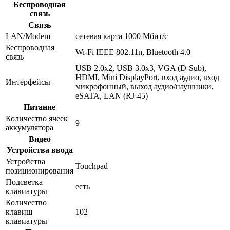
Беспроводная
связь
Связь
LAN/Modem
сетевая карта 1000 Мбит/c
Беспроводная
Wi-Fi IEEE 802.11n, Bluetooth 4.0
связь
USB 2.0x2, USB 3.0x3, VGA (D-Sub),
HDMI, Mini DisplayPort, вход аудио, вход
Интерфейсы
микрофонный, выход аудио/наушники,
eSATA, LAN (RJ-45)
Питание
Количество ячеек
9
аккумулятора
Видео
Устройства ввода
Устройства
Touchpad
позиционирования
Подсветка
есть
клавиатуры
Количество
клавиш
102
клавиатуры