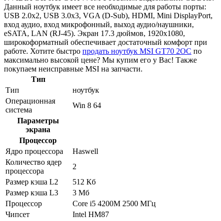
Данный ноутбук имеет все необходимые для работы порты:
USB 2.0x2, USB 3.0x3, VGA (D-Sub), HDMI, Mini DisplayPort,
вход аудио, вход микрофонный, выход аудио/наушники,
eSATA, LAN (RJ-45). Экран 17.3 дюймов, 1920x1080,
широкоформатный обеспечивает достаточный комфорт при
работе. Хотите быстро
продать ноутбук MSI GT70 2OC
по
максимально высокой цене? Мы купим его у Вас! Также
покупаем неисправные MSI на запчасти.
Тип
Тип
ноутбук
Операционная
Win 8 64
система
Параметры
экрана
Процессор
Ядро процессора
Haswell
Количество ядер
2
процессора
Размер кэша L2
512 Кб
Размер кэша L3
3 Мб
Процессор
Core i5 4200M 2500 МГц
Чипсет
Intel HM87