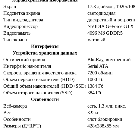
Экран
17.3 дюймов, 1920x10
Подсветка экрана
светодиодная
Тип видеоадаптера
дискретный и встрое
Видеопроцессор
NVIDIA GeForce GTX
Видеопамять
4096 Мб GDDR5
Тип экрана
матовый
Интерфейсы
Устройства хранения данных
Оптический привод
Blu-Ray, внутренний
Интерфейс накопителя
Serial ATA
Скорость вращения жесткого диска
7200 об/мин
Объем первого накопителя (HDD)
1000 Гб
Общий объем накопителей (HDD+SSD)
1384 Гб
Объем второго накопителя (SSD)
384 Гб
Особенности
Веб-камера
есть, 1.3 млн пикс.
Вес
3.9 кг
Особенности
слот блокировки
Размеры (Д*Ш*Т)
428x288x55 мм