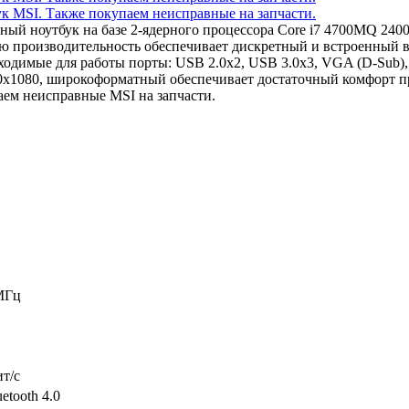
чный ноутбук на базе 2-ядерного процессора Core i7 4700MQ 2
ую производительность обеспечивает дискретный и встроенный
димые для работы порты: USB 2.0x2, USB 3.0x3, VGA (D-Sub), H
20x1080, широкоформатный обеспечивает достаточный комфорт п
аем неисправные MSI на запчасти.
МГц
ит/c
etooth 4.0