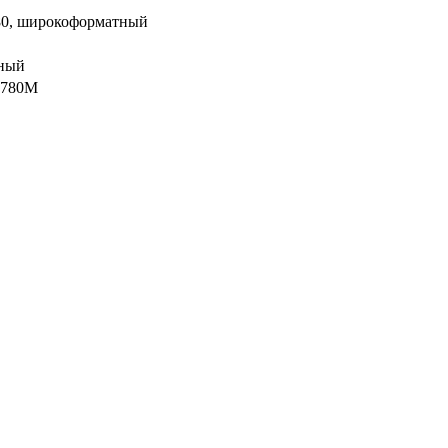
80, широкоформатный
нный
 780M