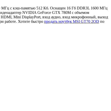
400 МГц с кэш-памятью 512 Кб. Оснащен 16 Гб DDR3L 1600 МГц
 видеоадаптер NVIDIA GeForce GTX 780M с объемом
DMI, Mini DisplayPort, вход аудио, вход микрофонный, выход
ри работе. Хотите быстро
продать ноутбук MSI GT70 2OD
по