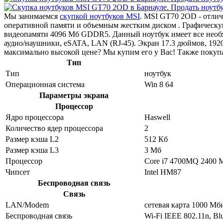
Мы занимаемся
скупкой ноутбуков MSI
. MSI GT70 2OD - отли
оперативной памяти и объемным жестким диском . Графическ
видеопамяти 4096 Мб GDDR5. Данный ноутбук имеет все необхо
аудио/наушники, eSATA, LAN (RJ-45). Экран 17.3 дюймов, 19
максимально высокой цене? Мы купим его у Вас! Также покуп
Тип
Тип
ноутбук
Операционная система
Win 8 64
Параметры экрана
Процессор
Ядро процессора
Haswell
Количество ядер процессора
2
Размер кэша L2
512 Кб
Размер кэша L3
3 Мб
Процессор
Core i7 4700MQ 2400 
Чипсет
Intel HM87
Беспроводная связь
Связь
LAN/Modem
сетевая карта 1000 Мб
Беспроводная связь
Wi-Fi IEEE 802.11n, Blu