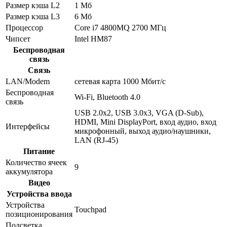
Размер кэша L2
1 Мб
Размер кэша L3
6 Мб
Процессор
Core i7 4800MQ 2700 МГц
Чипсет
Intel HM87
Беспроводная
связь
Связь
LAN/Modem
сетевая карта 1000 Мбит/c
Беспроводная
Wi-Fi, Bluetooth 4.0
связь
USB 2.0x2, USB 3.0x3, VGA (D-Sub),
HDMI, Mini DisplayPort, вход аудио, вход
Интерфейсы
микрофонный, выход аудио/наушники,
LAN (RJ-45)
Питание
Количество ячеек
9
аккумулятора
Видео
Устройства ввода
Устройства
Touchpad
позиционирования
Подсветка