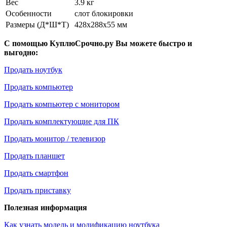
Вес
3.9 кг
Особенности
слот блокировки
Размеры (Д*Ш*Т)
428x288x55 мм
С помощью КуплюСрочно.ру Вы можете быстро и
выгодно:
Продать ноутбук
Продать компьютер
Продать компьютер с монитором
Продать комплектующие для ПК
Продать монитор / телевизор
Продать планшет
Продать смартфон
Продать приставку
Полезная информация
Как узнать модель и модификацию ноутбука