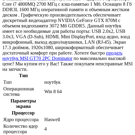
Core i7 4800MQ 2700 МГц с кэш-памятью 1 Мб. Оснащен 8 Гб
DDR3L 1600 МГц оперативной памяти и объемным жестким
диском . Графическую производительность обеспечивает
дискретный видеоадаптер NVIDIA GeForce GTX 870M с
объемом видеопамяти 3072 Мб GDDR5. Данный ноутбук
имеет все необходимые для работы порты: USB 2.0x2, USB
3.0x3, VGA (D-Sub), HDMI, Mini DisplayPort, вход аудио, вход
микрофонный, выход аудио/наушники, LAN (RJ-45). Экран
17.3 дюймов, 1920x1080, широкоформатный обеспечивает
достаточный комфорт при работе. Хотите быстро
продать
ноутбук MSI GT70 2PC Dominator
по максимально высокой
цене? Мы купим его у Вас! Также покупаем неисправные MSI
на запчасти.
Тип
Тип
ноутбук
Операционная
Win 8 64
система
Параметры
экрана
Процессор
Ядро процессора
Haswell
Количество ядер
4
процессора