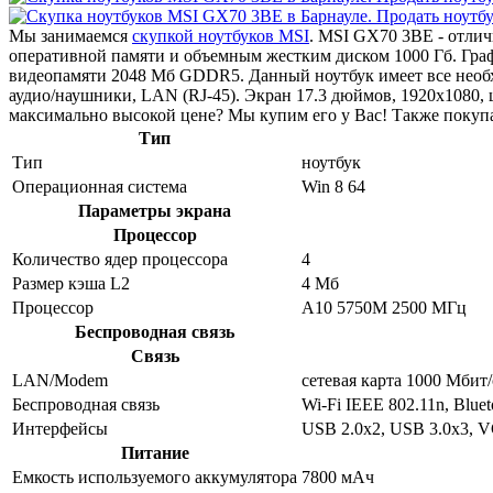
Мы занимаемся
скупкой ноутбуков MSI
. MSI GX70 3BE - отли
оперативной памяти и объемным жестким диском 1000 Гб. Гр
видеопамяти 2048 Мб GDDR5. Данный ноутбук имеет все необхо
аудио/наушники, LAN (RJ-45). Экран 17.3 дюймов, 1920x1080
максимально высокой цене? Мы купим его у Вас! Также покуп
Тип
Тип
ноутбук
Операционная система
Win 8 64
Параметры экрана
Процессор
Количество ядер процессора
4
Размер кэша L2
4 Мб
Процессор
A10 5750M 2500 МГц
Беспроводная связь
Связь
LAN/Modem
сетевая карта 1000 Мбит/
Беспроводная связь
Wi-Fi IEEE 802.11n, Bluet
Интерфейсы
USB 2.0x2, USB 3.0x3, V
Питание
Емкость используемого аккумулятора
7800 мАч