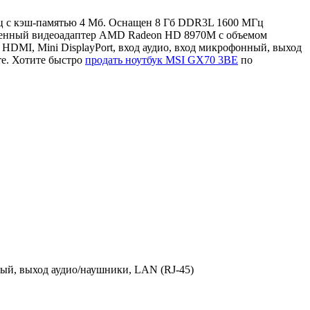
Гц с кэш-памятью 4 Мб. Оснащен 8 Гб DDR3L 1600 МГц
роенный видеоадаптер AMD Radeon HD 8970M с объемом
DMI, Mini DisplayPort, вход аудио, вход микрофонный, выход
те. Хотите быстро
продать ноутбук MSI GX70 3BE
по
ный, выход аудио/наушники, LAN (RJ-45)