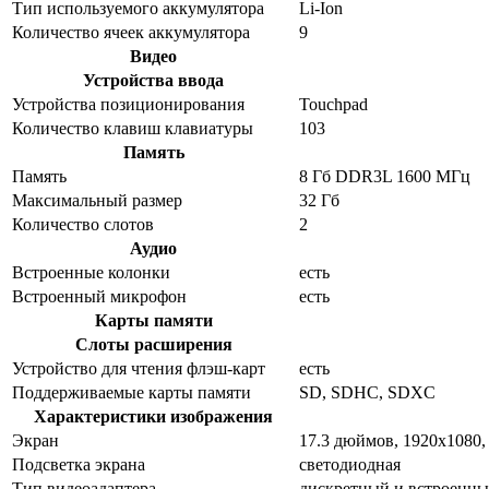
Тип используемого аккумулятора
Li-Ion
Количество ячеек аккумулятора
9
Видео
Устройства ввода
Устройства позиционирования
Touchpad
Количество клавиш клавиатуры
103
Память
Память
8 Гб DDR3L 1600 МГц
Максимальный размер
32 Гб
Количество слотов
2
Аудио
Встроенные колонки
есть
Встроенный микрофон
есть
Карты памяти
Слоты расширения
Устройство для чтения флэш-карт
есть
Поддерживаемые карты памяти
SD, SDHC, SDXC
Характеристики изображения
Экран
17.3 дюймов, 1920x1080
Подсветка экрана
светодиодная
Тип видеоадаптера
дискретный и встроенн