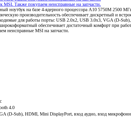
чный ноутбук на базе 4-ядерного процессора A10 5750M 2500 М
афическую производительность обеспечивает дискретный и вст
димые для работы порты: USB 2.0x2, USB 3.0x3, VGA (D-Sub), H
, широкоформатный обеспечивает достаточный комфорт при рабо
аем неисправные MSI на запчасти.
c
ooth 4.0
GA (D-Sub), HDMI, Mini DisplayPort, вход аудио, вход микрофон