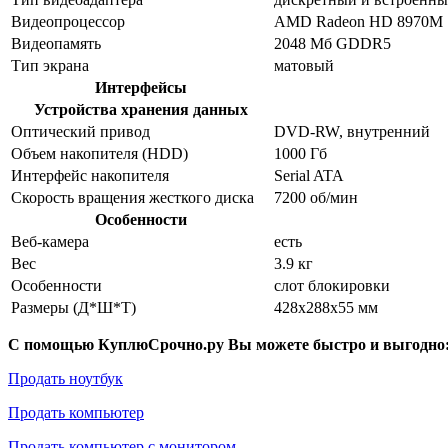
Видеопроцессор
AMD Radeon HD 8970M
Видеопамять
2048 Мб GDDR5
Тип экрана
матовый
Интерфейсы
Устройства хранения данных
Оптический привод
DVD-RW, внутренний
Объем накопителя (HDD)
1000 Гб
Интерфейс накопителя
Serial ATA
Скорость вращения жесткого диска
7200 об/мин
Особенности
Веб-камера
есть
Вес
3.9 кг
Особенности
слот блокировки
Размеры (Д*Ш*Т)
428x288x55 мм
С помощью КуплюСрочно.ру Вы можете быстро и выгодно
Продать ноутбук
Продать компьютер
Продать компьютер с монитором