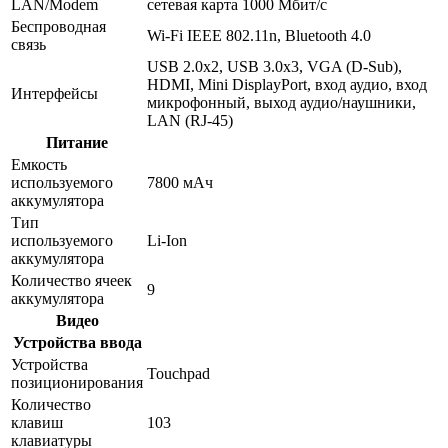
LAN/Modem
сетевая карта 1000 Мбит/c
Беспроводная
Wi-Fi IEEE 802.11n, Bluetooth 4.0
связь
USB 2.0x2, USB 3.0x3, VGA (D-Sub),
HDMI, Mini DisplayPort, вход аудио, вход
Интерфейсы
микрофонный, выход аудио/наушники,
LAN (RJ-45)
Питание
Емкость
используемого
7800 мАч
аккумулятора
Тип
используемого
Li-Ion
аккумулятора
Количество ячеек
9
аккумулятора
Видео
Устройства ввода
Устройства
Touchpad
позиционирования
Количество
клавиш
103
клавиатуры