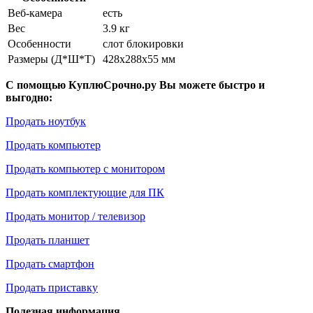
Веб-камера
есть
Вес
3.9 кг
Особенности
слот блокировки
Размеры (Д*Ш*Т)
428x288x55 мм
С помощью КуплюСрочно.ру Вы можете быстро и
выгодно:
Продать ноутбук
Продать компьютер
Продать компьютер с монитором
Продать комплектующие для ПК
Продать монитор / телевизор
Продать планшет
Продать смартфон
Продать приставку
Полезная информация