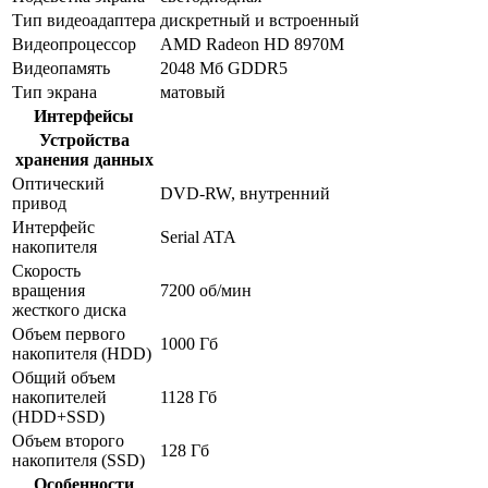
Тип видеоадаптера
дискретный и встроенный
Видеопроцессор
AMD Radeon HD 8970M
Видеопамять
2048 Мб GDDR5
Тип экрана
матовый
Интерфейсы
Устройства
хранения данных
Оптический
DVD-RW, внутренний
привод
Интерфейс
Serial ATA
накопителя
Скорость
вращения
7200 об/мин
жесткого диска
Объем первого
1000 Гб
накопителя (HDD)
Общий объем
накопителей
1128 Гб
(HDD+SSD)
Объем второго
128 Гб
накопителя (SSD)
Особенности