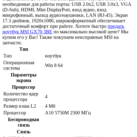
необходимые для работы порты: USB 2.0x2, USB 3.0x3, VGA
(D-Sub), HDMI, Mini DisplayPort, вход аудио, вход
микрофонный, выход аудио/наушники, LAN (RJ-45). Экран
17.3 дюймов, 1920x1080, широкоформатный обеспечивает
достаточный комфорт при работе. Хотите быстро
продать
ноутбук MSI GX70 3BE
по максимально высокой цене? Мы
купим его у Вас! Также покупаем неисправные MSI на
запчасти.
Тип
Тип
ноутбук
Операционная
Win 8 64
система
Параметры
экрана
Процессор
Количество ядер
4
процессора
Размер кэша L2
4 Мб
Процессор
A10 5750M 2500 МГц
Беспроводная
связь
Связь