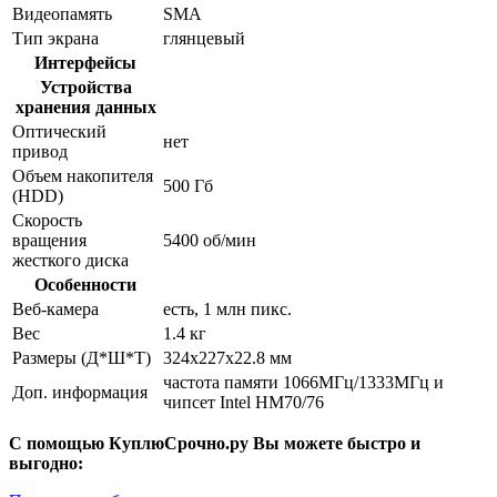
Видеопамять
SMA
Тип экрана
глянцевый
Интерфейсы
Устройства
хранения данных
Оптический
нет
привод
Объем накопителя
500 Гб
(HDD)
Скорость
вращения
5400 об/мин
жесткого диска
Особенности
Веб-камера
есть, 1 млн пикс.
Вес
1.4 кг
Размеры (Д*Ш*Т)
324x227x22.8 мм
частота памяти 1066МГц/1333МГц и
Доп. информация
чипсет Intel HM70/76
С помощью КуплюСрочно.ру Вы можете быстро и
выгодно: