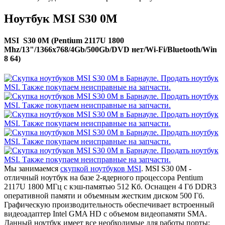
Ноутбук MSI S30 0M
MSI S30 0M (Pentium 2117U 1800
Mhz/13"/1366x768/4Gb/500Gb/DVD нет/Wi-Fi/Bluetooth/Win
8 64)
Мы занимаемся
скупкой ноутбуков MSI
. MSI S30 0M -
отличный ноутбук на базе 2-ядерного процессора Pentium
2117U 1800 МГц с кэш-памятью 512 Кб. Оснащен 4 Гб DDR3
оперативной памяти и объемным жестким диском 500 Гб.
Графическую производительность обеспечивает встроенный
видеоадаптер Intel GMA HD с объемом видеопамяти SMA.
Данный ноутбук имеет все необходимые для работы порты: