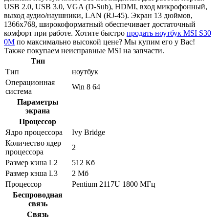
USB 2.0, USB 3.0, VGA (D-Sub), HDMI, вход микрофонный,
выход аудио/наушники, LAN (RJ-45). Экран 13 дюймов,
1366x768, широкоформатный обеспечивает достаточный
комфорт при работе. Хотите быстро
продать ноутбук MSI S30
0M
по максимально высокой цене? Мы купим его у Вас!
Также покупаем неисправные MSI на запчасти.
Тип
Тип
ноутбук
Операционная
Win 8 64
система
Параметры
экрана
Процессор
Ядро процессора
Ivy Bridge
Количество ядер
2
процессора
Размер кэша L2
512 Кб
Размер кэша L3
2 Мб
Процессор
Pentium 2117U 1800 МГц
Беспроводная
связь
Связь