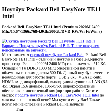
Ноутбук Packard Bell EasyNote TE11
Intel
Packard Bell EasyNote TE11 Intel (Pentium 2020M 2400
Mhz/15.6"/1366x768/4.0Gb/500Gb/DVD-RW/Wi-Fi/Win 8)
Мы занимаемся
скупкой ноутбуков Packard Bell
. Packard Bell
EasyNote TE11 Intel - отличный ноутбук на базе 2-ядерного
процессора Pentium 2020M 2400 МГц с кэш-памятью 512 Кб.
Оснащен 4 Гб DDR3 1333 МГц оперативной памяти и
объемным жестким диском 500 Гб. Данный ноутбук имеет все
необходимые для работы порты: USB 2.0x3, VGA (D-Sub),
HDMI, вход микрофонный, выход аудио/наушники, LAN (RJ-
45). Экран 15.6 дюймов, 1366x768, широкоформатный
обеспечивает достаточный комфорт при работе. Хотите
быстро
продать ноутбук Packard Bell EasyNote TE11 Intel
по
максимально высокой цене? Мы купим его у Вас! Также
покупаем неисправные Packard Bell на запчасти.
Тип