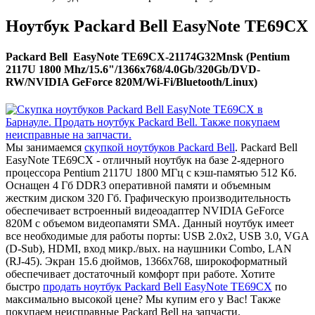
Ноутбук Packard Bell EasyNote TE69CX
Packard Bell EasyNote TE69CX-21174G32Mnsk (Pentium
2117U 1800 Mhz/15.6"/1366x768/4.0Gb/320Gb/DVD-
RW/NVIDIA GeForce 820M/Wi-Fi/Bluetooth/Linux)
Мы занимаемся
скупкой ноутбуков Packard Bell
. Packard Bell
EasyNote TE69CX - отличный ноутбук на базе 2-ядерного
процессора Pentium 2117U 1800 МГц с кэш-памятью 512 Кб.
Оснащен 4 Гб DDR3 оперативной памяти и объемным
жестким диском 320 Гб. Графическую производительность
обеспечивает встроенный видеоадаптер NVIDIA GeForce
820M с объемом видеопамяти SMA. Данный ноутбук имеет
все необходимые для работы порты: USB 2.0x2, USB 3.0, VGA
(D-Sub), HDMI, вход микр./вых. на наушники Combo, LAN
(RJ-45). Экран 15.6 дюймов, 1366x768, широкоформатный
обеспечивает достаточный комфорт при работе. Хотите
быстро
продать ноутбук Packard Bell EasyNote TE69CX
по
максимально высокой цене? Мы купим его у Вас! Также
покупаем неисправные Packard Bell на запчасти.