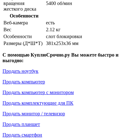
вращения
5400 об/мин
жесткого диска
Особенности
Веб-камера
есть
Вес
2.12 кг
Особенности
слот блокировки
Размеры (Д*Ш*Т)
381x253x36 мм
С помощью КуплюСрочно.ру Вы можете быстро и
выгодно:
Продать ноутбук
Продать компьютер
Продать компьютер с монитором
Продать комплектующие для ПК
Продать монитор / телевизор
Продать планшет
Продать смартфон