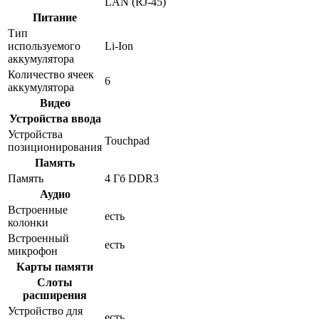
LAN (RJ-45)
Питание
Тип
используемого
Li-Ion
аккумулятора
Количество ячеек
6
аккумулятора
Видео
Устройства ввода
Устройства
Touchpad
позиционирования
Память
Память
4 Гб DDR3
Аудио
Встроенные
есть
колонки
Встроенный
есть
микрофон
Карты памяти
Слоты
расширения
Устройство для
есть