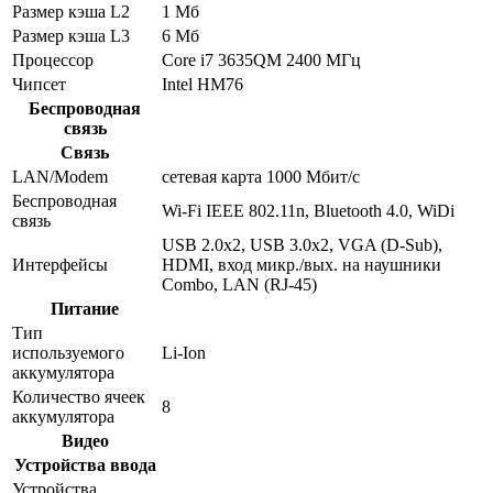
Размер кэша L2
1 Мб
Размер кэша L3
6 Мб
Процессор
Core i7 3635QM 2400 МГц
Чипсет
Intel HM76
Беспроводная
связь
Связь
LAN/Modem
сетевая карта 1000 Мбит/c
Беспроводная
Wi-Fi IEEE 802.11n, Bluetooth 4.0, WiDi
связь
USB 2.0x2, USB 3.0x2, VGA (D-Sub),
Интерфейсы
HDMI, вход микр./вых. на наушники
Combo, LAN (RJ-45)
Питание
Тип
используемого
Li-Ion
аккумулятора
Количество ячеек
8
аккумулятора
Видео
Устройства ввода
Устройства