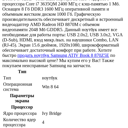
процессора Core i7 3635QM 2400 МГц с кэш-памятью 1 Мб.
Оснащен 8 Гб DDR3 1600 МГц оперативной памяти и
объемным жестким диском 1000 Гб. Графическую
производительность обеспечивает дискретный и встроенный
видеоадаптер AMD Radeon HD 8870M с объемом
видеопамяти 2048 Мб GDDR5. Данный ноутбук имеет все
необходимые для работы порты: USB 2.0x2, USB 3.0x2, VGA
(D-Sub), HDMI, вход микр./вых. на наушники Combo, LAN
(RJ-45). Экран 15.6 дюймов, 1920x1080, широкоформатный
обеспечивает достаточный комфорт при работе. Хотите
быстро
продать ноутбук Samsung ATIV Book 8 870Z5E
по
максимально высокой цене? Мы купим его у Вас! Также
покупаем неисправные Samsung на запчасти.
Тип
Тип
ноутбук
Операционная
Win 8 64
система
Параметры
экрана
Процессор
Ядро процессора
Ivy Bridge
Количество ядер
4
процессора