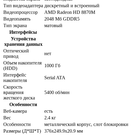
Тип видеоадаптера
дискретный и встроенный
Видеопроцессор
AMD Radeon HD 8870M
Видеопамять
2048 Мб GDDR5
Тип экрана
матовый
Интерфейсы
Устройства
хранения данных
Оптический
нет
привод
Объем накопителя
1000 Гб
(HDD)
Интерфейс
Serial ATA
накопителя
Скорость
вращения
5400 об/мин
жесткого диска
Особенности
Веб-камера
есть
Вес
2.4 кг
Особенности
металлический корпус, слот блокировки
Размеры (Д*Ш*Т)
376x249.9x20.9 мм