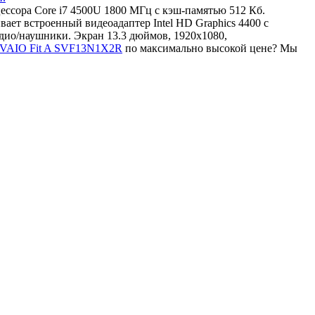
цессора Core i7 4500U 1800 МГц с кэш-памятью 512 Кб.
ет встроенный видеоадаптер Intel HD Graphics 4400 с
дио/наушники. Экран 13.3 дюймов, 1920x1080,
y VAIO Fit A SVF13N1X2R
по максимально высокой цене? Мы