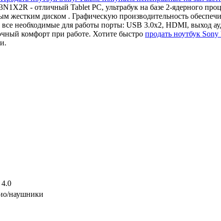
3N1X2R - отличный Tablet PC, ультрабук на базе 2-ядерного про
 жестким диском . Графическую производительность обеспечива
 все необходимые для работы порты: USB 3.0x2, HDMI, выход ау
очный комфорт при работе. Хотите быстро
продать ноутбук Son
и.
 4.0
дио/наушники