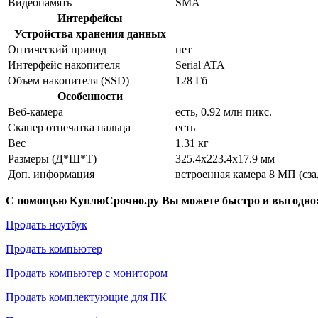
Видеопамять
SMA
Интерфейсы
Устройства хранения данных
Оптический привод
нет
Интерфейс накопителя
Serial ATA
Объем накопителя (SSD)
128 Гб
Особенности
Веб-камера
есть, 0.92 млн пикс.
Сканер отпечатка пальца
есть
Вес
1.31 кг
Размеры (Д*Ш*Т)
325.4x223.4x17.9 мм
Доп. информация
встроенная камера 8 МП (сза
С помощью КуплюСрочно.ру Вы можете быстро и выгодно
Продать ноутбук
Продать компьютер
Продать компьютер с монитором
Продать комплектующие для ПК