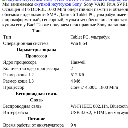
Мы занимаемся
скупкой ноутбуков Sony
. Sony VAIO Fit A SVF1
Оснащен 8 Гб DDR3L 1600 МГц оперативной памяти и объемным
объемом видеопамяти SMA. Данный Tablet PC, ультрабук имеет
широкоформатный, сенсорный, мультитач обеспечивает достат
купим его у Вас! Также покупаем неисправные Sony на запчаст
Тип
Тип
Tablet PC, ультрабук
Операционная система
Win 8 64
Параметры экрана
Процессор
Ядро процессора
Haswell
Количество ядер процессора
2
Размер кэша L2
512 Кб
Размер кэша L3
4 Мб
Процессор
Core i7 4500U 1800 МГц
Беспроводная связь
Связь
Беспроводная связь
Wi-Fi IEEE 802.11n, Bluetooth
Интерфейсы
USB 3.0x2, HDMI, выход ау
Питание
Время работы от аккумулятора
9 ч