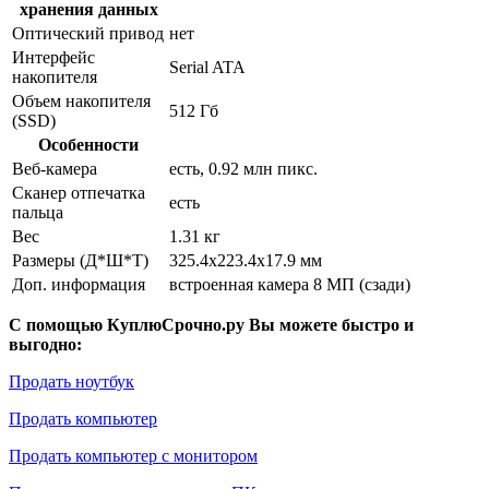
хранения данных
Оптический привод
нет
Интерфейс
Serial ATA
накопителя
Объем накопителя
512 Гб
(SSD)
Особенности
Веб-камера
есть, 0.92 млн пикс.
Сканер отпечатка
есть
пальца
Вес
1.31 кг
Размеры (Д*Ш*Т)
325.4x223.4x17.9 мм
Доп. информация
встроенная камера 8 МП (сзади)
С помощью КуплюСрочно.ру Вы можете быстро и
выгодно:
Продать ноутбук
Продать компьютер
Продать компьютер с монитором