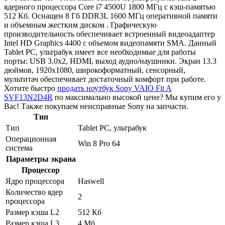
ядерного процессора Core i7 4500U 1800 МГц с кэш-памятью
512 Кб. Оснащен 8 Гб DDR3L 1600 МГц оперативной памяти
и объемным жестким диском . Графическую
производительность обеспечивает встроенный видеоадаптер
Intel HD Graphics 4400 с объемом видеопамяти SMA. Данный
Tablet PC, ультрабук имеет все необходимые для работы
порты: USB 3.0x2, HDMI, выход аудио/наушники. Экран 13.3
дюймов, 1920x1080, широкоформатный, сенсорный,
мультитач обеспечивает достаточный комфорт при работе.
Хотите быстро
продать ноутбук Sony VAIO Fit A
SVF13N2D4R
по максимально высокой цене? Мы купим его у
Вас! Также покупаем неисправные Sony на запчасти.
Тип
Тип
Tablet PC, ультрабук
Операционная
Win 8 Pro 64
система
Параметры экрана
Процессор
Ядро процессора
Haswell
Количество ядер
2
процессора
Размер кэша L2
512 Кб
Размер кэша L3
4 Мб