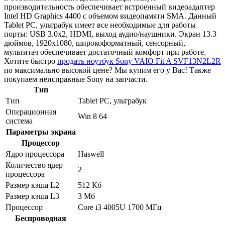
производительность обеспечивает встроенный видеоадаптер
Intel HD Graphics 4400 с объемом видеопамяти SMA. Данный
Tablet PC, ультрабук имеет все необходимые для работы
порты: USB 3.0x2, HDMI, выход аудио/наушники. Экран 13.3
дюймов, 1920x1080, широкоформатный, сенсорный,
мультитач обеспечивает достаточный комфорт при работе.
Хотите быстро
продать ноутбук Sony VAIO Fit A SVF13N2L2R
по максимально высокой цене? Мы купим его у Вас! Также
покупаем неисправные Sony на запчасти.
Тип
Тип
Tablet PC, ультрабук
Операционная
Win 8 64
система
Параметры экрана
Процессор
Ядро процессора
Haswell
Количество ядер
2
процессора
Размер кэша L2
512 Кб
Размер кэша L3
3 Мб
Процессор
Core i3 4005U 1700 МГц
Беспроводная