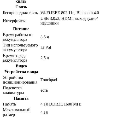
связь
Связь
Беспроводная связь
Wi-Fi IEEE 802.11n, Bluetooth 4.0
USB 3.0x2, HDMI, выход аудио/
Интерфейсы
наушники
Питание
Время работы от
8.5 ч
аккумулятора
Тип используемого
Li-Pol
аккумулятора
Время заряда
2.5 ч
аккумулятора
Видео
Устройства ввода
Устройства
Touchpad
позиционирования
Подсветка
есть
клавиатуры
Память
Память
4 Гб DDR3L 1600 МГц
Максимальный
4 Гб
размер