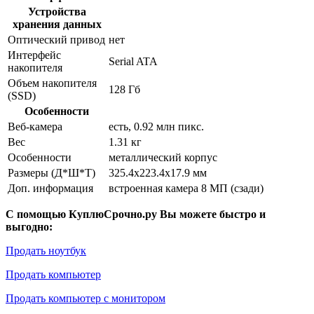
Устройства
хранения данных
Оптический привод
нет
Интерфейс
Serial ATA
накопителя
Объем накопителя
128 Гб
(SSD)
Особенности
Веб-камера
есть, 0.92 млн пикс.
Вес
1.31 кг
Особенности
металлический корпус
Размеры (Д*Ш*Т)
325.4x223.4x17.9 мм
Доп. информация
встроенная камера 8 МП (сзади)
С помощью КуплюСрочно.ру Вы можете быстро и
выгодно:
Продать ноутбук
Продать компьютер
Продать компьютер с монитором