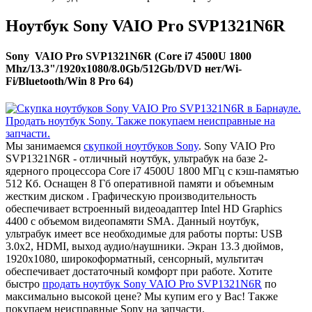
Ноутбук Sony VAIO Pro SVP1321N6R
Sony VAIO Pro SVP1321N6R (Core i7 4500U 1800
Mhz/13.3"/1920x1080/8.0Gb/512Gb/DVD нет/Wi-
Fi/Bluetooth/Win 8 Pro 64)
Мы занимаемся
скупкой ноутбуков Sony
. Sony VAIO Pro
SVP1321N6R - отличный ноутбук, ультрабук на базе 2-
ядерного процессора Core i7 4500U 1800 МГц с кэш-памятью
512 Кб. Оснащен 8 Гб оперативной памяти и объемным
жестким диском . Графическую производительность
обеспечивает встроенный видеоадаптер Intel HD Graphics
4400 с объемом видеопамяти SMA. Данный ноутбук,
ультрабук имеет все необходимые для работы порты: USB
3.0x2, HDMI, выход аудио/наушники. Экран 13.3 дюймов,
1920x1080, широкоформатный, сенсорный, мультитач
обеспечивает достаточный комфорт при работе. Хотите
быстро
продать ноутбук Sony VAIO Pro SVP1321N6R
по
максимально высокой цене? Мы купим его у Вас! Также
покупаем неисправные Sony на запчасти.