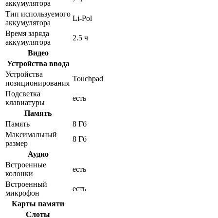
аккумулятора
Тип используемого
Li-Pol
аккумулятора
Время заряда
2.5 ч
аккумулятора
Видео
Устройства ввода
Устройства
Touchpad
позиционирования
Подсветка
есть
клавиатуры
Память
Память
8 Гб
Максимальный
8 Гб
размер
Аудио
Встроенные
есть
колонки
Встроенный
есть
микрофон
Карты памяти
Слоты