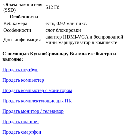
Объем накопителя
512 Гб
(SSD)
Особенности
Веб-камера
есть, 0.92 млн пикс.
Особенности
слот блокировки
адаптер HDMI-VGA и беспроводной
Доп. информация
мини-маршрутизатор в комплекте
С помощью КуплюСрочно.ру Вы можете быстро и
выгодно:
Продать ноутбук
Продать компьютер
Продать компьютер с монитором
Продать комплектующие для ПК
Продать монитор / телевизор
Продать планшет
Продать смартфон