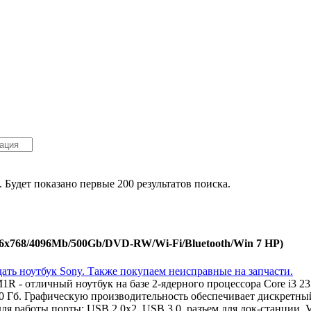
. Будет показано первые 200 результатов поиска.
6x768/4096Mb/500Gb/DVD-RW/Wi-Fi/Bluetooth/Win 7 HP)
R - отличный ноутбук на базе 2-ядерного процессора Core i3 
 Гб. Графическую производительность обеспечивает дискретны
ля работы порты: USB 2.0x2, USB 3.0, разъем для док-станции,