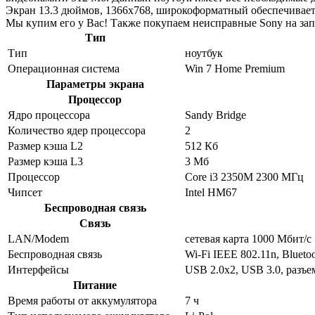
Экран 13.3 дюймов, 1366x768, широкоформатный обеспечивает
Мы купим его у Вас! Также покупаем неисправные Sony на зап
Тип
Тип
ноутбук
Операционная система
Win 7 Home Premium
Параметры экрана
Процессор
Ядро процессора
Sandy Bridge
Количество ядер процессора
2
Размер кэша L2
512 Кб
Размер кэша L3
3 Мб
Процессор
Core i3 2350M 2300 МГц
Чипсет
Intel HM67
Беспроводная связь
Связь
LAN/Modem
сетевая карта 1000 Мбит/c
Беспроводная связь
Wi-Fi IEEE 802.11n, Blueto
Интерфейсы
USB 2.0x2, USB 3.0, разъ
Питание
Время работы от аккумулятора
7 ч