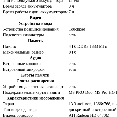
Тип используемого аккумулятора
Li-Pol
Время заряда аккумулятора
3 ч
Время работы с доп. аккумулятором
7 ч
Видео
Устройства ввода
Устройства позиционирования
Touchpad
Подсветка клавиатуры
есть
Память
Память
4 Гб DDR3 1333 МГц
Максимальный размер
8 Гб
Аудио
Встроенные колонки
есть
Встроенный микрофон
есть
Карты памяти
Слоты расширения
Устройство для чтения флэш-карт
есть
Поддерживаемые карты памяти
MS PRO Duo, MS Pro-HG 
Характеристики изображения
Экран
13.3 дюймов, 1366x768, 
Тип видеоадаптера
дискретный и встроенный
Видеопроцессор
ATI Radeon HD 6470M