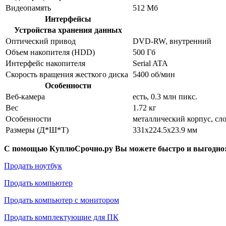
Видеопамять
512 Мб
Интерфейсы
Устройства хранения данных
Оптический привод
DVD-RW, внутренний
Объем накопителя (HDD)
500 Гб
Интерфейс накопителя
Serial ATA
Скорость вращения жесткого диска
5400 об/мин
Особенности
Веб-камера
есть, 0.3 млн пикс.
Вес
1.72 кг
Особенности
металлический корпус, сл
Размеры (Д*Ш*Т)
331x224.5x23.9 мм
С помощью КуплюСрочно.ру Вы можете быстро и выгодно
Продать ноутбук
Продать компьютер
Продать компьютер с монитором
Продать комплектующие для ПК