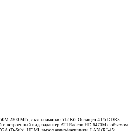
2350M 2300 МГц с кэш-памятью 512 Кб. Оснащен 4 Гб DDR3
й и встроенный видеоадаптер ATI Radeon HD 6470M с объемом
 VGA (D-Sub), HDMI, выход аудио/наушники, LAN (RJ-45).