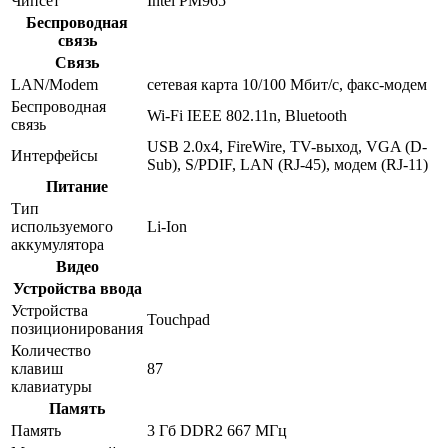
Чипсет
Intel PM965
Беспроводная
связь
Связь
LAN/Modem
сетевая карта 10/100 Мбит/c, факс-модем
Беспроводная
Wi-Fi IEEE 802.11n, Bluetooth
связь
USB 2.0x4, FireWire, TV-выход, VGA (D-
Интерфейсы
Sub), S/PDIF, LAN (RJ-45), модем (RJ-11)
Питание
Тип
используемого
Li-Ion
аккумулятора
Видео
Устройства ввода
Устройства
Touchpad
позиционирования
Количество
клавиш
87
клавиатуры
Память
Память
3 Гб DDR2 667 МГц