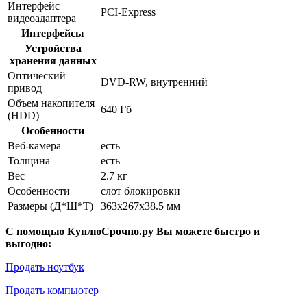
Интерфейс
PCI-Express
видеоадаптера
Интерфейсы
Устройства
хранения данных
Оптический
DVD-RW, внутренний
привод
Объем накопителя
640 Гб
(HDD)
Особенности
Веб-камера
есть
Толщина
есть
Вес
2.7 кг
Особенности
слот блокировки
Размеры (Д*Ш*Т)
363x267x38.5 мм
С помощью КуплюСрочно.ру Вы можете быстро и
выгодно:
Продать ноутбук
Продать компьютер