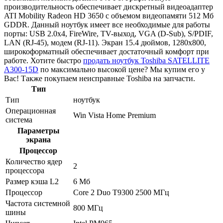
производительность обеспечивает дискретный видеоадаптер
ATI Mobility Radeon HD 3650 с объемом видеопамяти 512 Мб
GDDR. Данный ноутбук имеет все необходимые для работы
порты: USB 2.0x4, FireWire, TV-выход, VGA (D-Sub), S/PDIF,
LAN (RJ-45), модем (RJ-11). Экран 15.4 дюймов, 1280x800,
широкоформатный обеспечивает достаточный комфорт при
работе. Хотите быстро
продать ноутбук Toshiba SATELLITE
A300-15D
по максимально высокой цене? Мы купим его у
Вас! Также покупаем неисправные Toshiba на запчасти.
Тип
Тип
ноутбук
Операционная
Win Vista Home Premium
система
Параметры
экрана
Процессор
Количество ядер
2
процессора
Размер кэша L2
6 Мб
Процессор
Core 2 Duo T9300 2500 МГц
Частота системной
800 МГц
шины