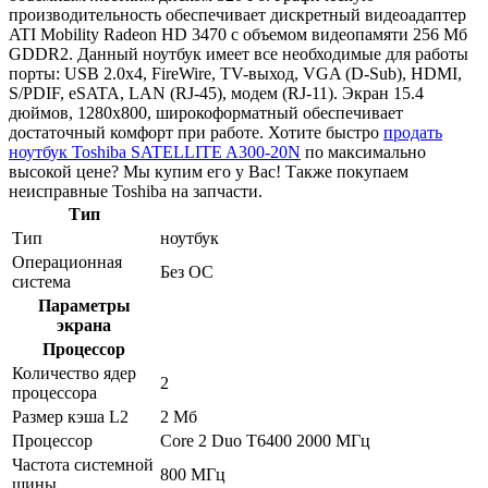
производительность обеспечивает дискретный видеоадаптер
ATI Mobility Radeon HD 3470 с объемом видеопамяти 256 Мб
GDDR2. Данный ноутбук имеет все необходимые для работы
порты: USB 2.0x4, FireWire, TV-выход, VGA (D-Sub), HDMI,
S/PDIF, eSATA, LAN (RJ-45), модем (RJ-11). Экран 15.4
дюймов, 1280x800, широкоформатный обеспечивает
достаточный комфорт при работе. Хотите быстро
продать
ноутбук Toshiba SATELLITE A300-20N
по максимально
высокой цене? Мы купим его у Вас! Также покупаем
неисправные Toshiba на запчасти.
Тип
Тип
ноутбук
Операционная
Без ОС
система
Параметры
экрана
Процессор
Количество ядер
2
процессора
Размер кэша L2
2 Мб
Процессор
Core 2 Duo T6400 2000 МГц
Частота системной
800 МГц
шины