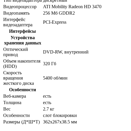
Тип видеоадаптера
дискретный
Видеопроцессор
ATI Mobility Radeon HD 3470
Видеопамять
256 Мб GDDR2
Интерфейс
PCI-Express
видеоадаптера
Интерфейсы
Устройства
хранения данных
Оптический
DVD-RW, внутренний
привод
Объем накопителя
320 Гб
(HDD)
Скорость
вращения
5400 об/мин
жесткого диска
Особенности
Веб-камера
есть
Толщина
есть
Вес
2.7 кг
Особенности
слот блокировки
Размеры (Д*Ш*Т)
362x267x38.5 мм