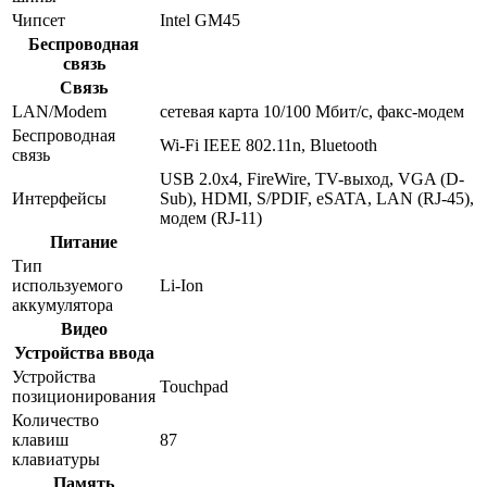
Чипсет
Intel GM45
Беспроводная
связь
Связь
LAN/Modem
сетевая карта 10/100 Мбит/c, факс-модем
Беспроводная
Wi-Fi IEEE 802.11n, Bluetooth
связь
USB 2.0x4, FireWire, TV-выход, VGA (D-
Интерфейсы
Sub), HDMI, S/PDIF, eSATA, LAN (RJ-45),
модем (RJ-11)
Питание
Тип
используемого
Li-Ion
аккумулятора
Видео
Устройства ввода
Устройства
Touchpad
позиционирования
Количество
клавиш
87
клавиатуры
Память