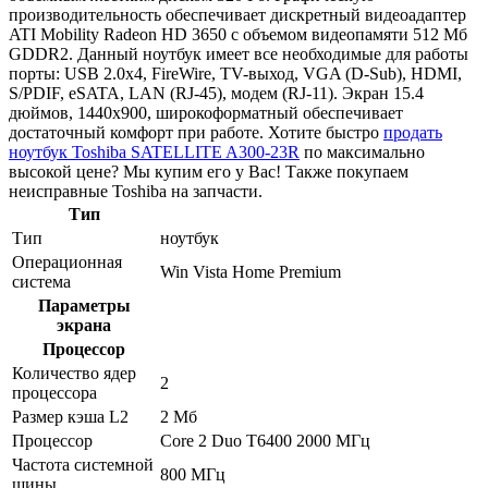
производительность обеспечивает дискретный видеоадаптер
ATI Mobility Radeon HD 3650 с объемом видеопамяти 512 Мб
GDDR2. Данный ноутбук имеет все необходимые для работы
порты: USB 2.0x4, FireWire, TV-выход, VGA (D-Sub), HDMI,
S/PDIF, eSATA, LAN (RJ-45), модем (RJ-11). Экран 15.4
дюймов, 1440x900, широкоформатный обеспечивает
достаточный комфорт при работе. Хотите быстро
продать
ноутбук Toshiba SATELLITE A300-23R
по максимально
высокой цене? Мы купим его у Вас! Также покупаем
неисправные Toshiba на запчасти.
Тип
Тип
ноутбук
Операционная
Win Vista Home Premium
система
Параметры
экрана
Процессор
Количество ядер
2
процессора
Размер кэша L2
2 Мб
Процессор
Core 2 Duo T6400 2000 МГц
Частота системной
800 МГц
шины