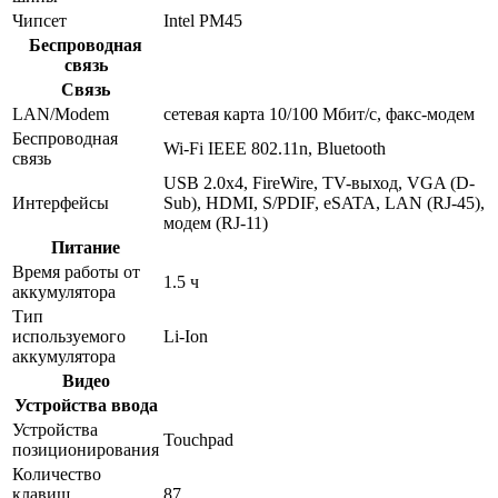
Чипсет
Intel PM45
Беспроводная
связь
Связь
LAN/Modem
сетевая карта 10/100 Мбит/c, факс-модем
Беспроводная
Wi-Fi IEEE 802.11n, Bluetooth
связь
USB 2.0x4, FireWire, TV-выход, VGA (D-
Интерфейсы
Sub), HDMI, S/PDIF, eSATA, LAN (RJ-45),
модем (RJ-11)
Питание
Время работы от
1.5 ч
аккумулятора
Тип
используемого
Li-Ion
аккумулятора
Видео
Устройства ввода
Устройства
Touchpad
позиционирования
Количество
клавиш
87