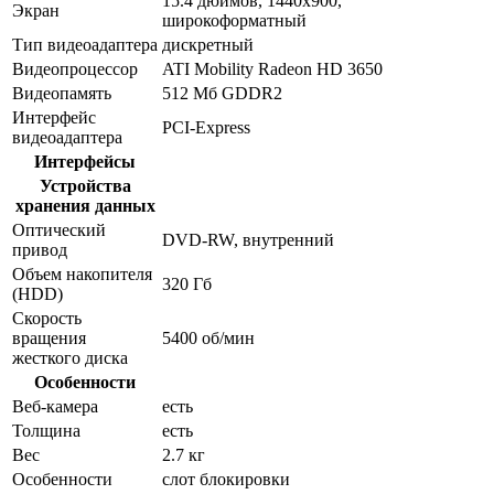
15.4 дюймов, 1440x900,
Экран
широкоформатный
Тип видеоадаптера
дискретный
Видеопроцессор
ATI Mobility Radeon HD 3650
Видеопамять
512 Мб GDDR2
Интерфейс
PCI-Express
видеоадаптера
Интерфейсы
Устройства
хранения данных
Оптический
DVD-RW, внутренний
привод
Объем накопителя
320 Гб
(HDD)
Скорость
вращения
5400 об/мин
жесткого диска
Особенности
Веб-камера
есть
Толщина
есть
Вес
2.7 кг
Особенности
слот блокировки