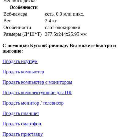
жесткого диска
Особенности
Веб-камера
есть, 0.9 млн пикс.
Вес
2.4 кг
Особенности
слот блокировки
Размеры (Д*Ш*Т)
377.5x244x25.95 мм
С помощью КуплюСрочно.ру Вы можете быстро и
выгодно:
Продать ноутбук
Продать компьютер
Продать компьютер с монитором
Продать комплектующие для ПК
Продать монитор / телевизор
Продать планшет
Продать смартфон
Продать приставку