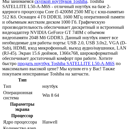
Мы занимаемся
скупкой ноутбуков Toshiba
. Toshiba
SATELLITE L50-A-M6S - отличный ноутбук на базе 2-
ядерного процессора Core i5 4200M 2500 МГц с кэш-памятью
512 Кб. Оснащен 4 Гб DDR3L 1600 МГц оперативной памяти
и объемным жестким диском 1000 Гб. Графическую
производительность обеспечивает дискретный и встроенный
видеоадаптер NVIDIA GeForce GT 740M с объемом
видеопамяти 2048 Мб GDDR3. Данный ноутбук имеет все
необходимые для работы порты: USB 2.0, USB 3.0x2, VGA (D-
Sub), HDMI, вход микрофонный, выход аудио/наушники, LAN
(RJ-45). Экран 15.6 дюймов, 1366x768, широкоформатный
обеспечивает достаточный комфорт при работе. Хотите
быстро
продать ноутбук Toshiba SATELLITE L50-A-M6S
по
максимально высокой цене? Мы купим его у Вас! Также
покупаем неисправные Toshiba на запчасти.
Тип
Тип
ноутбук
Операционная
Win 8 64
система
Параметры
экрана
Процессор
Ядро процессора
Haswell
Количество ядер