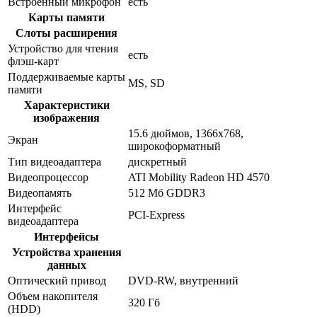
Встроенный микрофон
есть
Карты памяти
Слоты расширения
Устройство для чтения
есть
флэш-карт
Поддерживаемые карты
MS, SD
памяти
Характеристики
изображения
15.6 дюймов, 1366x768,
Экран
широкоформатный
Тип видеоадаптера
дискретный
Видеопроцессор
ATI Mobility Radeon HD 4570
Видеопамять
512 Мб GDDR3
Интерфейс
PCI-Express
видеоадаптера
Интерфейсы
Устройства хранения
данных
Оптический привод
DVD-RW, внутренний
Объем накопителя
320 Гб
(HDD)