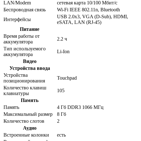
LAN/Modem
сетевая карта 10/100 Мбит/c
Беспроводная связь
Wi-Fi IEEE 802.11n, Bluetooth
USB 2.0x3, VGA (D-Sub), HDMI,
Интерфейсы
eSATA, LAN (RJ-45)
Питание
Время работы от
2.2 ч
аккумулятора
Тип используемого
Li-Ion
аккумулятора
Видео
Устройства ввода
Устройства
Touchpad
позиционирования
Количество клавиш
105
клавиатуры
Память
Память
4 Гб DDR3 1066 МГц
Максимальный размер
8 Гб
Количество слотов
2
Аудио
Встроенные колонки
есть