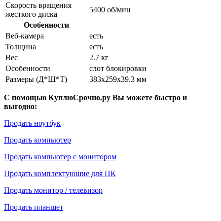
Скорость вращения
5400 об/мин
жесткого диска
Особенности
Веб-камера
есть
Толщина
есть
Вес
2.7 кг
Особенности
слот блокировки
Размеры (Д*Ш*Т)
383x259x39.3 мм
С помощью КуплюСрочно.ру Вы можете быстро и
выгодно:
Продать ноутбук
Продать компьютер
Продать компьютер с монитором
Продать комплектующие для ПК
Продать монитор / телевизор
Продать планшет