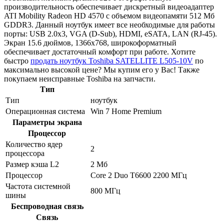
производительность обеспечивает дискретный видеоадаптер
ATI Mobility Radeon HD 4570 с объемом видеопамяти 512 Мб
GDDR3. Данный ноутбук имеет все необходимые для работы
порты: USB 2.0x3, VGA (D-Sub), HDMI, eSATA, LAN (RJ-45).
Экран 15.6 дюймов, 1366x768, широкоформатный
обеспечивает достаточный комфорт при работе. Хотите
быстро
продать ноутбук Toshiba SATELLITE L505-10V
по
максимально высокой цене? Мы купим его у Вас! Также
покупаем неисправные Toshiba на запчасти.
Тип
Тип
ноутбук
Операционная система
Win 7 Home Premium
Параметры экрана
Процессор
Количество ядер
2
процессора
Размер кэша L2
2 Мб
Процессор
Core 2 Duo T6600 2200 МГц
Частота системной
800 МГц
шины
Беспроводная связь
Связь