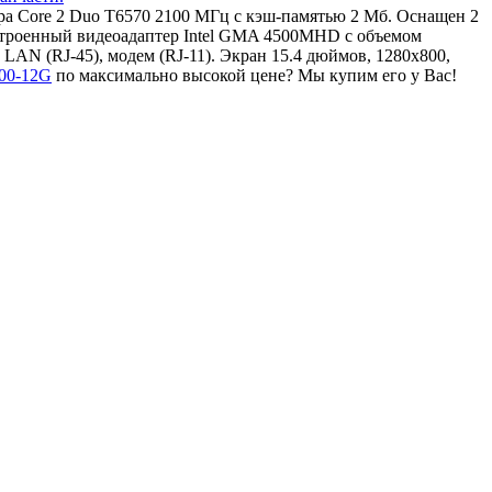
ора Core 2 Duo T6570 2100 МГц с кэш-памятью 2 Мб. Оснащен 2
строенный видеоадаптер Intel GMA 4500MHD с объемом
AN (RJ-45), модем (RJ-11). Экран 15.4 дюймов, 1280x800,
300-12G
по максимально высокой цене? Мы купим его у Вас!