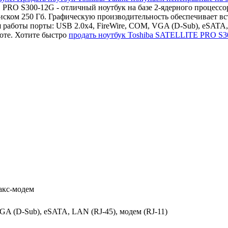
 PRO S300-12G - отличный ноутбук на базе 2-ядерного процесс
ском 250 Гб. Графическую производительность обеспечивает в
работы порты: USB 2.0x4, FireWire, COM, VGA (D-Sub), eSATA, L
оте. Хотите быстро
продать ноутбук Toshiba SATELLITE PRO S
факс-модем
GA (D-Sub), eSATA, LAN (RJ-45), модем (RJ-11)