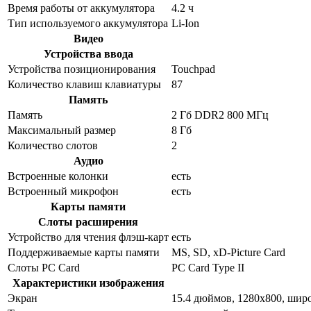
Время работы от аккумулятора
4.2 ч
Тип используемого аккумулятора
Li-Ion
Видео
Устройства ввода
Устройства позиционирования
Touchpad
Количество клавиш клавиатуры
87
Память
Память
2 Гб DDR2 800 МГц
Максимальный размер
8 Гб
Количество слотов
2
Аудио
Встроенные колонки
есть
Встроенный микрофон
есть
Карты памяти
Слоты расширения
Устройство для чтения флэш-карт
есть
Поддерживаемые карты памяти
MS, SD, xD-Picture Card
Cлоты PC Card
PC Card Type II
Характеристики изображения
Экран
15.4 дюймов, 1280x800, ши