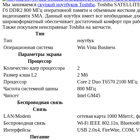
Мы занимаемся
скупкой ноутбуков Toshiba
. Toshiba SATELLITE
Гб DDR2 800 МГц оперативной памяти и объемным жестким ди
видеопамяти SMA. Данный ноутбук имеет все необходимые для 
широкоформатный обеспечивает достаточный комфорт при раб
Также покупаем неисправные Toshiba на запчасти.
Тип
Тип
ноутбук
Операционная система
Win Vista Business
Параметры экрана
Процессор
Количество ядер процессора
2
Размер кэша L2
2 Мб
Процессор
Core 2 Duo T6570 2100 МГц
Частота системной шины
800 МГц
Чипсет
Intel GM45
Беспроводная связь
Связь
LAN/Modem
сетевая карта 1000 Мбит/c, 
Беспроводная связь
Wi-Fi IEEE 802.11n, Bluetooth
Интерфейсы
USB 2.0x4, FireWire, COM, V
Питание