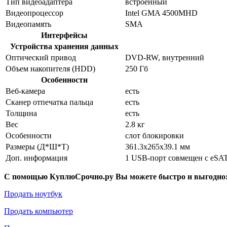
Тип видеоадаптера
встроенный
Видеопроцессор
Intel GMA 4500MHD
Видеопамять
SMA
Интерфейсы
Устройства хранения данных
Оптический привод
DVD-RW, внутренний
Объем накопителя (HDD)
250 Гб
Особенности
Веб-камера
есть
Сканер отпечатка пальца
есть
Толщина
есть
Вес
2.8 кг
Особенности
слот блокировки
Размеры (Д*Ш*Т)
361.3x265x39.1 мм
Доп. информация
1 USB-порт совмещен с eSA
С помощью КуплюСрочно.ру Вы можете быстро и выгодно
Продать ноутбук
Продать компьютер