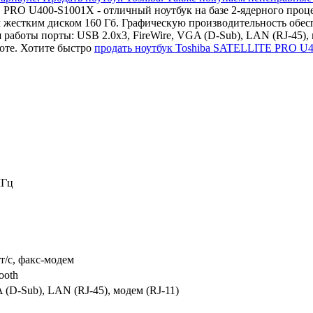
 PRO U400-S1001X - отличный ноутбук на базе 2-ядерного проц
естким диском 160 Гб. Графическую производительность обесп
аботы порты: USB 2.0x3, FireWire, VGA (D-Sub), LAN (RJ-45), м
оте. Хотите быстро
продать ноутбук Toshiba SATELLITE PRO U
МГц
т/c, факс-модем
ooth
 (D-Sub), LAN (RJ-45), модем (RJ-11)