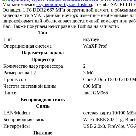
Мы занимаемся
скупкой ноутбуков Toshiba
. Toshiba SATELLITE
Оснащен 1 Гб DDR2 667 МГц оперативной памяти и объемным ж
видеопамяти SMA. Данный ноутбук имеет все необходимые для р
широкоформатный обеспечивает достаточный комфорт при раб
Вас! Также покупаем неисправные Toshiba на запчасти.
Тип
Тип
ноутбук
Операционная система
WinXP Prof
Параметры экрана
Процессор
Количество ядер процессора
2
Размер кэша L2
3 Мб
Процессор
Core 2 Duo T8100 2100 
Частота системной шины
800 МГц
Чипсет
Intel GM965
Беспроводная связь
Связь
LAN/Modem
сетевая карта 10/100 Мби
Беспроводная связь
Wi-Fi IEEE 802.11g, Bluet
Интерфейсы
USB 2.0x3, FireWire, VGA
Питание