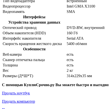
Тип видеоадаптера
встроенный
Видеопроцессор
Intel GMA X3100
Видеопамять
SMA
Интерфейсы
Устройства хранения данных
Оптический привод
DVD-RW, внутренний
Объем накопителя (HDD)
160 Гб
Интерфейс накопителя
Serial ATA
Скорость вращения жесткого диска
5400 об/мин
Особенности
Веб-камера
есть
Сканер отпечатка пальца
есть
Толщина
есть
Вес
2 кг
Размеры (Д*Ш*Т)
314x229x35 мм
С помощью КуплюСрочно.ру Вы можете быстро и выгодно
Продать ноутбук
Продать компьютер