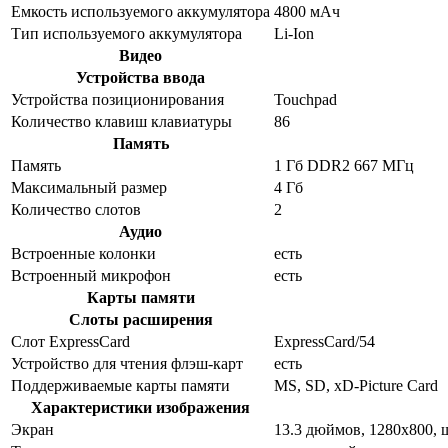
Емкость используемого аккумулятора
4800 мАч
Тип используемого аккумулятора
Li-Ion
Видео
Устройства ввода
Устройства позиционирования
Touchpad
Количество клавиш клавиатуры
86
Память
Память
1 Гб DDR2 667 МГц
Максимальный размер
4 Гб
Количество слотов
2
Аудио
Встроенные колонки
есть
Встроенный микрофон
есть
Карты памяти
Слоты расширения
Слот ExpressCard
ExpressCard/54
Устройство для чтения флэш-карт
есть
Поддерживаемые карты памяти
MS, SD, xD-Picture Card
Характеристики изображения
Экран
13.3 дюймов, 1280x800,