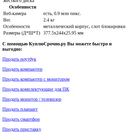
жесткого диска
Особенности
Веб-камера
есть, 0.9 млн пикс.
Вес
2.4 кг
Особенности
металлический корпус, слот блокировки
Размеры (Д*Ш*Т)
377.5x244x25.95 мм
С помощью КуплюСрочно.ру Вы можете быстро и
выгодно:
Продать ноутбук
Продать компьютер
Продать компьютер с монитором
Продать комплектующие для ПК
Продать монитор / телевизор
Продать планшет
Продать смартфон
Продать приставку