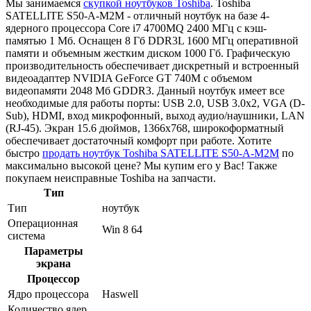
Мы занимаемся
скупкой ноутбуков Toshiba
. Toshiba
SATELLITE S50-A-M2M - отличный ноутбук на базе 4-
ядерного процессора Core i7 4700MQ 2400 МГц с кэш-
памятью 1 Мб. Оснащен 8 Гб DDR3L 1600 МГц оперативной
памяти и объемным жестким диском 1000 Гб. Графическую
производительность обеспечивает дискретный и встроенный
видеоадаптер NVIDIA GeForce GT 740M с объемом
видеопамяти 2048 Мб GDDR3. Данный ноутбук имеет все
необходимые для работы порты: USB 2.0, USB 3.0x2, VGA (D-
Sub), HDMI, вход микрофонный, выход аудио/наушники, LAN
(RJ-45). Экран 15.6 дюймов, 1366x768, широкоформатный
обеспечивает достаточный комфорт при работе. Хотите
быстро
продать ноутбук Toshiba SATELLITE S50-A-M2M
по
максимально высокой цене? Мы купим его у Вас! Также
покупаем неисправные Toshiba на запчасти.
Тип
Тип
ноутбук
Операционная
Win 8 64
система
Параметры
экрана
Процессор
Ядро процессора
Haswell
Количество ядер