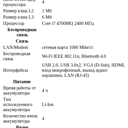
4
процессора
Размер кэша L2
1 Мб
Размер кэша L3
6 Мб
Процессор
Core i7 4700MQ 2400 МГц
Беспроводная
связь
Связь
LAN/Modem
сетевая карта 1000 Мбит/c
Беспроводная
Wi-Fi IEEE 802.11n, Bluetooth 4.0
связь
USB 2.0, USB 3.0x2, VGA (D-Sub), HDMI,
Интерфейсы
вход микрофонный, выход аудио/
наушники, LAN (RJ-45)
Питание
Время работы от
4 ч
аккумулятора
Тип
используемого
Li-Ion
аккумулятора
Количество ячеек
4
аккумулятора
Видео