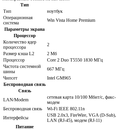
Тип
Тип
ноутбук
Операционная
Win Vista Home Premium
система
Параметры экрана
Процессор
Количество ядер
2
процессора
Размер кэша L2
2 Мб
Процессор
Core 2 Duo T5550 1830 МГц
Частота системной
667 МГц
шины
Чипсет
Intel GM965
Беспроводная связь
Связь
сетевая карта 10/100 Мбит/c, факс-
LAN/Modem
модем
Беспроводная связь
Wi-Fi IEEE 802.11n
USB 2.0x3, FireWire, VGA (D-Sub),
Интерфейсы
LAN (RJ-45), модем (RJ-11)
Питание