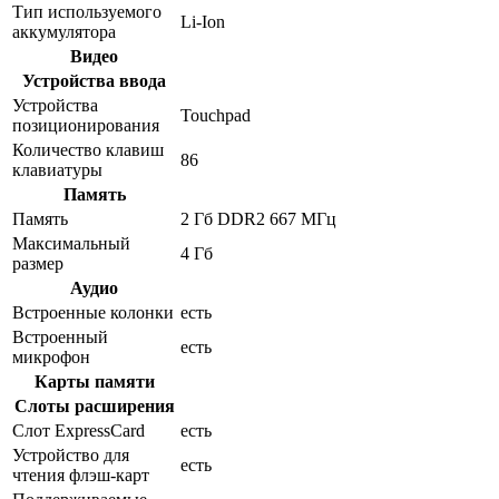
Тип используемого
Li-Ion
аккумулятора
Видео
Устройства ввода
Устройства
Touchpad
позиционирования
Количество клавиш
86
клавиатуры
Память
Память
2 Гб DDR2 667 МГц
Максимальный
4 Гб
размер
Аудио
Встроенные колонки
есть
Встроенный
есть
микрофон
Карты памяти
Слоты расширения
Слот ExpressCard
есть
Устройство для
есть
чтения флэш-карт