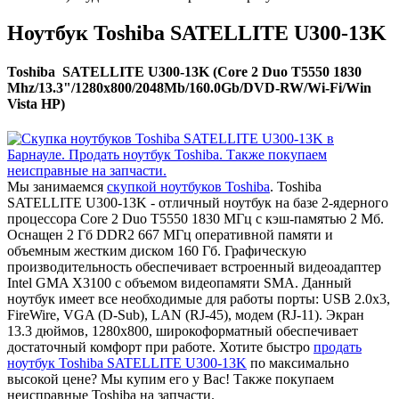
Ноутбук Toshiba SATELLITE U300-13K
Toshiba SATELLITE U300-13K (Core 2 Duo T5550 1830
Mhz/13.3"/1280x800/2048Mb/160.0Gb/DVD-RW/Wi-Fi/Win
Vista HP)
Мы занимаемся
скупкой ноутбуков Toshiba
. Toshiba
SATELLITE U300-13K - отличный ноутбук на базе 2-ядерного
процессора Core 2 Duo T5550 1830 МГц с кэш-памятью 2 Мб.
Оснащен 2 Гб DDR2 667 МГц оперативной памяти и
объемным жестким диском 160 Гб. Графическую
производительность обеспечивает встроенный видеоадаптер
Intel GMA X3100 с объемом видеопамяти SMA. Данный
ноутбук имеет все необходимые для работы порты: USB 2.0x3,
FireWire, VGA (D-Sub), LAN (RJ-45), модем (RJ-11). Экран
13.3 дюймов, 1280x800, широкоформатный обеспечивает
достаточный комфорт при работе. Хотите быстро
продать
ноутбук Toshiba SATELLITE U300-13K
по максимально
высокой цене? Мы купим его у Вас! Также покупаем
неисправные Toshiba на запчасти.