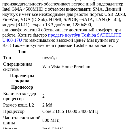
производительность обеспечивает встроенный видеоадаптер
Intel GMA 4500MHD с объемом видеопамяти SMA. Данный
ноутбук имеет все необходимые для работы порты: USB 2.0x3,
FireWire, VGA (D-Sub), HDMI, S/PDIF, eSATA, LAN (RJ-45),
модем (RJ-11). Экран 13.3 дюймов, 1280x800,
широкоформатный обеспечивает достаточный комфорт при
работе. Хотите быстро
продать ноутбук Toshiba SATELLITE
U400-17U
по максимально высокой цене? Мы купим его у
Вас! Также покупаем неисправные Toshiba на запчасти.
Тип
Тип
ноутбук
Операционная
Win Vista Home Premium
система
Параметры
экрана
Процессор
Количество ядер
2
процессора
Размер кэша L2
2 Мб
Процессор
Core 2 Duo T6600 2400 МГц
Частота системной
800 МГц
шины