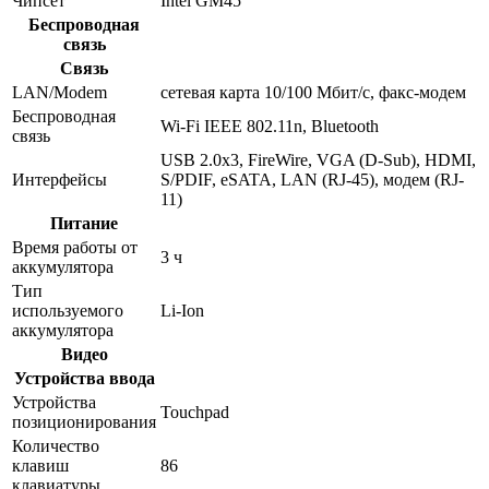
Чипсет
Intel GM45
Беспроводная
связь
Связь
LAN/Modem
сетевая карта 10/100 Мбит/c, факс-модем
Беспроводная
Wi-Fi IEEE 802.11n, Bluetooth
связь
USB 2.0x3, FireWire, VGA (D-Sub), HDMI,
Интерфейсы
S/PDIF, eSATA, LAN (RJ-45), модем (RJ-
11)
Питание
Время работы от
3 ч
аккумулятора
Тип
используемого
Li-Ion
аккумулятора
Видео
Устройства ввода
Устройства
Touchpad
позиционирования
Количество
клавиш
86
клавиатуры