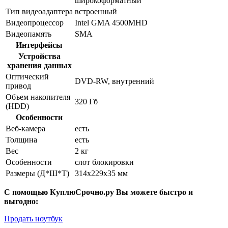
широкоформатный
Тип видеоадаптера
встроенный
Видеопроцессор
Intel GMA 4500MHD
Видеопамять
SMA
Интерфейсы
Устройства
хранения данных
Оптический
DVD-RW, внутренний
привод
Объем накопителя
320 Гб
(HDD)
Особенности
Веб-камера
есть
Толщина
есть
Вес
2 кг
Особенности
слот блокировки
Размеры (Д*Ш*Т)
314x229x35 мм
С помощью КуплюСрочно.ру Вы можете быстро и
выгодно:
Продать ноутбук