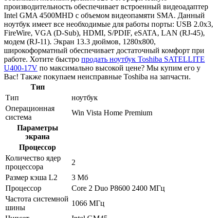
производительность обеспечивает встроенный видеоадаптер
Intel GMA 4500MHD с объемом видеопамяти SMA. Данный
ноутбук имеет все необходимые для работы порты: USB 2.0x3,
FireWire, VGA (D-Sub), HDMI, S/PDIF, eSATA, LAN (RJ-45),
модем (RJ-11). Экран 13.3 дюймов, 1280x800,
широкоформатный обеспечивает достаточный комфорт при
работе. Хотите быстро
продать ноутбук Toshiba SATELLITE
U400-17V
по максимально высокой цене? Мы купим его у
Вас! Также покупаем неисправные Toshiba на запчасти.
Тип
Тип
ноутбук
Операционная
Win Vista Home Premium
система
Параметры
экрана
Процессор
Количество ядер
2
процессора
Размер кэша L2
3 Мб
Процессор
Core 2 Duo P8600 2400 МГц
Частота системной
1066 МГц
шины