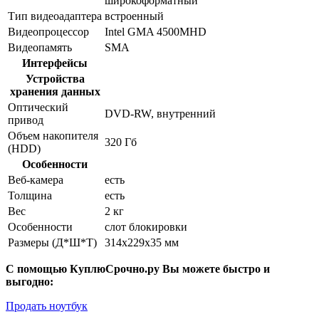
широкоформатный
Тип видеоадаптера
встроенный
Видеопроцессор
Intel GMA 4500MHD
Видеопамять
SMA
Интерфейсы
Устройства
хранения данных
Оптический
DVD-RW, внутренний
привод
Объем накопителя
320 Гб
(HDD)
Особенности
Веб-камера
есть
Толщина
есть
Вес
2 кг
Особенности
слот блокировки
Размеры (Д*Ш*Т)
314x229x35 мм
С помощью КуплюСрочно.ру Вы можете быстро и
выгодно:
Продать ноутбук