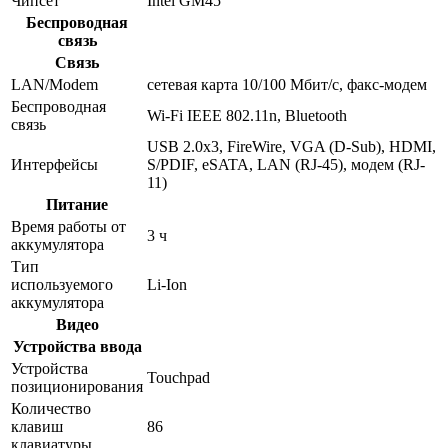
Чипсет
Intel GM45
Беспроводная
связь
Связь
LAN/Modem
сетевая карта 10/100 Мбит/c, факс-модем
Беспроводная
Wi-Fi IEEE 802.11n, Bluetooth
связь
USB 2.0x3, FireWire, VGA (D-Sub), HDMI,
Интерфейсы
S/PDIF, eSATA, LAN (RJ-45), модем (RJ-
11)
Питание
Время работы от
3 ч
аккумулятора
Тип
используемого
Li-Ion
аккумулятора
Видео
Устройства ввода
Устройства
Touchpad
позиционирования
Количество
клавиш
86
клавиатуры