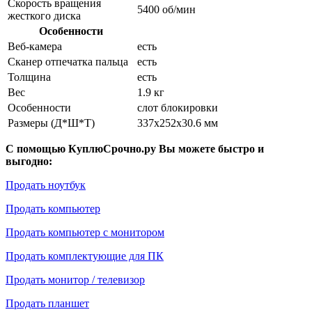
Скорость вращения
5400 об/мин
жесткого диска
Особенности
Веб-камера
есть
Сканер отпечатка пальца
есть
Толщина
есть
Вес
1.9 кг
Особенности
слот блокировки
Размеры (Д*Ш*Т)
337x252x30.6 мм
С помощью КуплюСрочно.ру Вы можете быстро и
выгодно:
Продать ноутбук
Продать компьютер
Продать компьютер с монитором
Продать комплектующие для ПК
Продать монитор / телевизор
Продать планшет