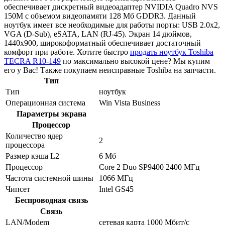
обеспечивает дискретный видеоадаптер NVIDIA Quadro NVS
150M с объемом видеопамяти 128 Мб GDDR3. Данный
ноутбук имеет все необходимые для работы порты: USB 2.0x2,
VGA (D-Sub), eSATA, LAN (RJ-45). Экран 14 дюймов,
1440x900, широкоформатный обеспечивает достаточный
комфорт при работе. Хотите быстро
продать ноутбук Toshiba
TECRA R10-149
по максимально высокой цене? Мы купим
его у Вас! Также покупаем неисправные Toshiba на запчасти.
Тип
Тип
ноутбук
Операционная система
Win Vista Business
Параметры экрана
Процессор
Количество ядер
2
процессора
Размер кэша L2
6 Мб
Процессор
Core 2 Duo SP9400 2400 МГц
Частота системной шины
1066 МГц
Чипсет
Intel GS45
Беспроводная связь
Связь
LAN/Modem
сетевая карта 1000 Мбит/c