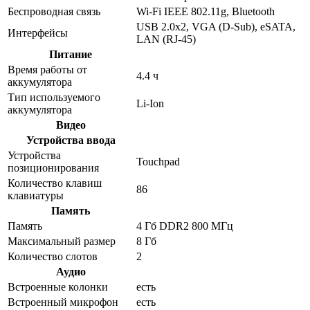
Беспроводная связь
Wi-Fi IEEE 802.11g, Bluetooth
USB 2.0x2, VGA (D-Sub), eSATA,
Интерфейсы
LAN (RJ-45)
Питание
Время работы от
4.4 ч
аккумулятора
Тип используемого
Li-Ion
аккумулятора
Видео
Устройства ввода
Устройства
Touchpad
позиционирования
Количество клавиш
86
клавиатуры
Память
Память
4 Гб DDR2 800 МГц
Максимальный размер
8 Гб
Количество слотов
2
Аудио
Встроенные колонки
есть
Встроенный микрофон
есть