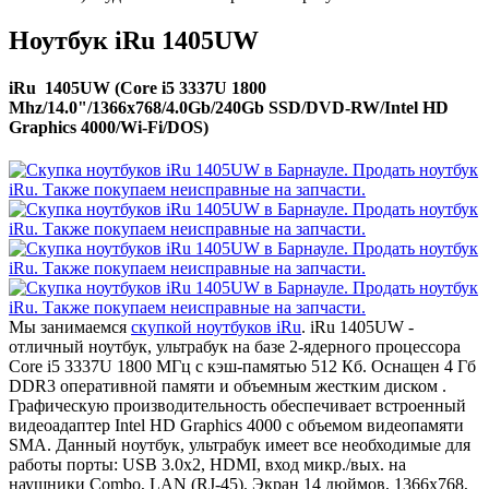
Ноутбук iRu 1405UW
iRu 1405UW (Core i5 3337U 1800
Mhz/14.0"/1366x768/4.0Gb/240Gb SSD/DVD-RW/Intel HD
Graphics 4000/Wi-Fi/DOS)
Мы занимаемся
скупкой ноутбуков iRu
. iRu 1405UW -
отличный ноутбук, ультрабук на базе 2-ядерного процессора
Core i5 3337U 1800 МГц с кэш-памятью 512 Кб. Оснащен 4 Гб
DDR3 оперативной памяти и объемным жестким диском .
Графическую производительность обеспечивает встроенный
видеоадаптер Intel HD Graphics 4000 с объемом видеопамяти
SMA. Данный ноутбук, ультрабук имеет все необходимые для
работы порты: USB 3.0x2, HDMI, вход микр./вых. на
наушники Combo, LAN (RJ-45). Экран 14 дюймов, 1366x768,