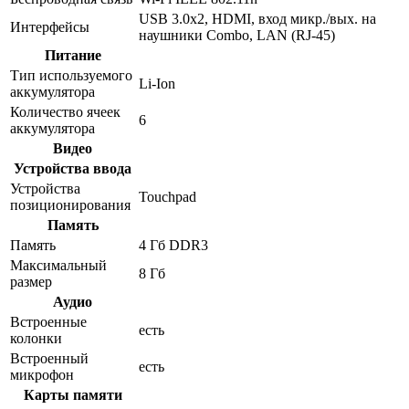
USB 3.0x2, HDMI, вход микр./вых. на
Интерфейсы
наушники Combo, LAN (RJ-45)
Питание
Тип используемого
Li-Ion
аккумулятора
Количество ячеек
6
аккумулятора
Видео
Устройства ввода
Устройства
Touchpad
позиционирования
Память
Память
4 Гб DDR3
Максимальный
8 Гб
размер
Аудио
Встроенные
есть
колонки
Встроенный
есть
микрофон
Карты памяти