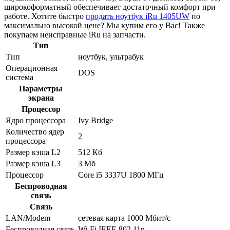
широкоформатный обеспечивает достаточный комфорт при
работе. Хотите быстро
продать ноутбук iRu 1405UW
по
максимально высокой цене? Мы купим его у Вас! Также
покупаем неисправные iRu на запчасти.
Тип
Тип
ноутбук, ультрабук
Операционная
DOS
система
Параметры
экрана
Процессор
Ядро процессора
Ivy Bridge
Количество ядер
2
процессора
Размер кэша L2
512 Кб
Размер кэша L3
3 Мб
Процессор
Core i5 3337U 1800 МГц
Беспроводная
связь
Связь
LAN/Modem
сетевая карта 1000 Мбит/c
Беспроводная связь
Wi-Fi IEEE 802.11n