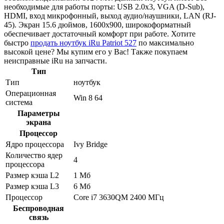
необходимые для работы порты: USB 2.0x3, VGA (D-Sub),
HDMI, вход микрофонный, выход аудио/наушники, LAN (RJ-
45). Экран 15.6 дюймов, 1600x900, широкоформатный
обеспечивает достаточный комфорт при работе. Хотите
быстро
продать ноутбук iRu Patriot 527
по максимально
высокой цене? Мы купим его у Вас! Также покупаем
неисправные iRu на запчасти.
Тип
Тип
ноутбук
Операционная
Win 8 64
система
Параметры
экрана
Процессор
Ядро процессора
Ivy Bridge
Количество ядер
4
процессора
Размер кэша L2
1 Мб
Размер кэша L3
6 Мб
Процессор
Core i7 3630QM 2400 МГц
Беспроводная
связь