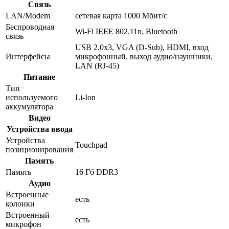
Связь
LAN/Modem
сетевая карта 1000 Мбит/c
Беспроводная
Wi-Fi IEEE 802.11n, Bluetooth
связь
USB 2.0x3, VGA (D-Sub), HDMI, вход
Интерфейсы
микрофонный, выход аудио/наушники,
LAN (RJ-45)
Питание
Тип
используемого
Li-Ion
аккумулятора
Видео
Устройства ввода
Устройства
Touchpad
позиционирования
Память
Память
16 Гб DDR3
Аудио
Встроенные
есть
колонки
Встроенный
есть
микрофон