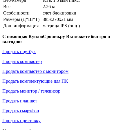
Веб-камера
есть, 1.3 млн пикс.
Вес
2.26 кг
Особенности
слот блокировки
Размеры (Д*Ш*Т)
385x270x21 мм
Доп. информация
матрица IPS (опц.)
С помощью КуплюСрочно.ру Вы можете быстро и
выгодно:
Продать ноутбук
Продать компьютер
Продать компьютер с монитором
Продать комплектующие для ПК
Продать монитор / телевизор
Продать планшет
Продать смартфон
Продать приставку