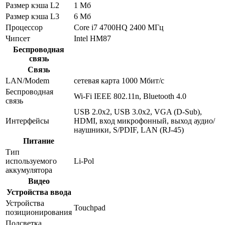
Размер кэша L2
1 Мб
Размер кэша L3
6 Мб
Процессор
Core i7 4700HQ 2400 МГц
Чипсет
Intel HM87
Беспроводная
связь
Связь
LAN/Modem
сетевая карта 1000 Мбит/c
Беспроводная
Wi-Fi IEEE 802.11n, Bluetooth 4.0
связь
USB 2.0x2, USB 3.0x2, VGA (D-Sub),
Интерфейсы
HDMI, вход микрофонный, выход аудио/
наушники, S/PDIF, LAN (RJ-45)
Питание
Тип
используемого
Li-Pol
аккумулятора
Видео
Устройства ввода
Устройства
Touchpad
позиционирования
Подсветка