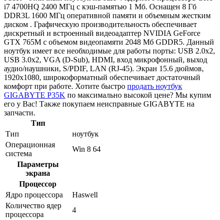
i7 4700HQ 2400 МГц с кэш-памятью 1 Мб. Оснащен 8 Гб
DDR3L 1600 МГц оперативной памяти и объемным жестким
диском . Графическую производительность обеспечивает
дискретный и встроенный видеоадаптер NVIDIA GeForce
GTX 765M с объемом видеопамяти 2048 Мб GDDR5. Данный
ноутбук имеет все необходимые для работы порты: USB 2.0x2,
USB 3.0x2, VGA (D-Sub), HDMI, вход микрофонный, выход
аудио/наушники, S/PDIF, LAN (RJ-45). Экран 15.6 дюймов,
1920x1080, широкоформатный обеспечивает достаточный
комфорт при работе. Хотите быстро
продать ноутбук
GIGABYTE P35K
по максимально высокой цене? Мы купим
его у Вас! Также покупаем неисправные GIGABYTE на
запчасти.
Тип
Тип
ноутбук
Операционная
Win 8 64
система
Параметры
экрана
Процессор
Ядро процессора
Haswell
Количество ядер
4
процессора