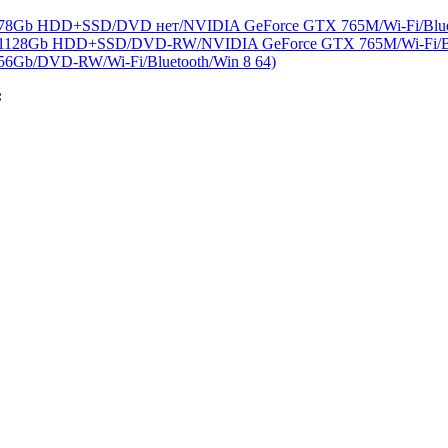
/878Gb HDD+SSD/DVD нет/NVIDIA GeForce GTX 765M/Wi-Fi/Bluet
b/1128Gb HDD+SSD/DVD-RW/NVIDIA GeForce GTX 765M/Wi-Fi/Blu
56Gb/DVD-RW/Wi-Fi/Bluetooth/Win 8 64)
: