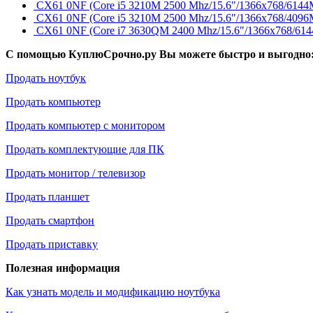
CX61 0NF (Core i5 3210M 2500 Mhz/15.6"/1366x768/614
CX61 0NF (Core i5 3210M 2500 Mhz/15.6"/1366x768/409
CX61 0NF (Core i7 3630QM 2400 Mhz/15.6"/1366x768/614
С помощью КуплюСрочно.ру Вы можете быстро и выгодно
Продать ноутбук
Продать компьютер
Продать компьютер с монитором
Продать комплектующие для ПК
Продать монитор / телевизор
Продать планшет
Продать смартфон
Продать приставку
Полезная информация
Как узнать модель и модификацию ноутбука