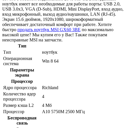
ноутбук имеет все необходимые для работы порты: USB 2.0,
USB 3.0x3, VGA (D-Sub), HDMI, Mini DisplayPort, вход аудио,
вход микрофонный, выход аудио/наушники, LAN (RJ-45).
Экран 15.6 дюймов, 1920x1080, широкоформатный
обеспечивает достаточный комфорт при работе. Хотите
быстро
продать ноутбук MSI GX60 3BE
по максимально
высокой цене? Мы купим его у Вас! Также покупаем
неисправные MSI на запчасти.
Тип
Тип
ноутбук
Операционная
Win 8 64
система
Параметры
экрана
Процессор
Ядро процессора
Richland
Количество ядер
4
процессора
Размер кэша L2
4 Мб
Процессор
A10 5750M 2500 МГц
Беспроводная
связь