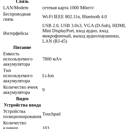
Связь
LAN/Modem
сетевая карта 1000 Мбит/c
Беспроводная
Wi-Fi IEEE 802.11n, Bluetooth 4.0
связь
USB 2.0, USB 3.0x3, VGA (D-Sub), HDMI,
Mini DisplayPort, вход аудио, вход
Интерфейсы
микрофонный, выход аудио/наушники,
LAN (RJ-45)
Питание
Емкость
используемого
7800 мАч
аккумулятора
Тип
используемого
Li-Ion
аккумулятора
Количество ячеек
9
аккумулятора
Видео
Устройства ввода
Устройства
Touchpad
позиционирования
Количество
клавиш
103